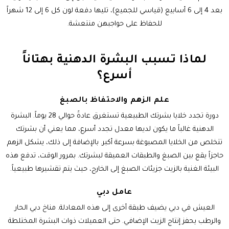
بعد 4 إلى 6 أسابيع (قياسي للجميع)، تليها دفعة لون كل 6 إلى 12 شهراً
للحفاظ على حواجبهن منتعشة.
لماذا تسبب البشرة الدهنية بهتاناً
أسرع؟
علم الزهم والاحتفاظ بالصبغ
دورة تجدد خلايا بشرتك الطبيعية تستغرق عادةً حوالي 28 يوماً. البشرة
الدهنية غالباً ما يكون لديها معدل تجدد أسرع، مما يعني أن بشرتك
تتخلص من الخلايا المصبوغة بسرعة أكبر. بالإضافة إلى ذلك، يشكل الزهم
حاجزاً يقع بين الصبغ والطبقات العميقة لبشرتك. بمرور الوقت، تدفع هذه
البيئة الغنية بالزيت جزيئات الصبغ إلى الخارج، حيث يتم تقشيرها طبيعياً.
عامل دبي
العيش في دبي يضيف طبقة أخرى إلى هذه المعادلة. مناخ دبي الحار
والرطب يحفز إنتاج الزيت الإضافي. حتى العميلات ذوات البشرة المختلطة