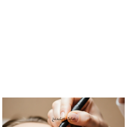
مايكروبليدنج