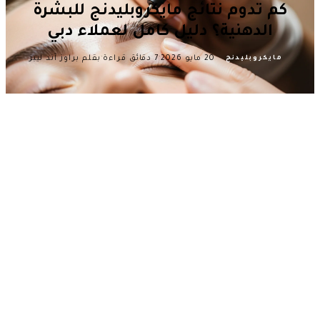
كم تدوم نتائج مايكروبليدنج للبشرة
الدهنية؟ دليل كامل لعملاء دبي
·
·
·
20 مايو 2026
7 دقائق قراءة
بقلم براوز آند ليبز
مايكروبليدنج