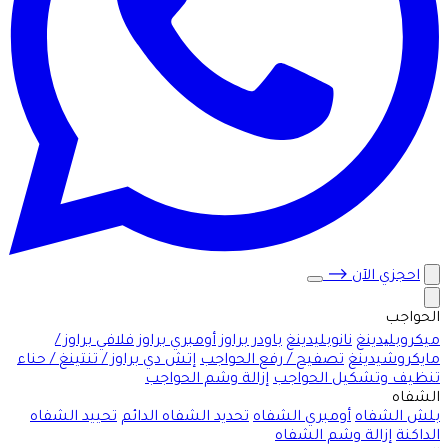
احجزي الآن
⟶
الحواجب
ميكروبلیدينغ
نانوبليدينغ
باودر براوز
أومبري براوز
فلافي براوز /
مايكروشيدينغ
تصفيح / رفع الحواجب
إتش دي براوز / تنتينغ / حناء
تنظيف وتشكيل الحواجب
إزالة وشم الحواجب
الشفاه
بلش الشفاه
أومبري الشفاه
تحديد الشفاه الدائم
تحييد الشفاه
الداكنة
إزالة وشم الشفاه