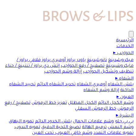
الرئيسية
الخدمات
الحواجب
▸
ميكروبلیدينغ
نانوبليدينغ
باودر براوز
أومبري براوز
فلافي براوز /
مايكروشيدينغ
تصفيح / رفع الحواجب
إتش دي براوز / تنتينغ / حناء
تنظيف وتشكيل الحواجب
إزالة وشم الحواجب
الشفاه
▸
بلش الشفاه
أومبري الشفاه
تحديد الشفاه الدائم
تحييد الشفاه
الداكنة
إزالة وشم الشفاه
العيون
▸
وشم الكحل الدائم
الكحل المظلل
تعزيز خط الرموش
تصفيح / رفع
الرموش
خط الرموش السفلي
البشرة
▸
بي بي جلو
وشم علامات الجمال
بلش الخدود الدائم
تمويه البهاق
وشم النمش
ترميم الهالة
تصبغ اللحية الدقيق
تمويه الندوب
تمويه علامات التمدد
وشم خافي العيوب تحت العين