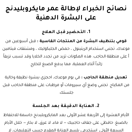
نصائح الخبراء لإطالة عمر مايكروبليدنج
على البشرة الدهنية
1. التحضير قبل العلاج
قومي بتنظيف البشرة من المنتجات القاسية :
قبل أسبوعين من
موعدك، تجنبي استخدام الريتينول ، حمض الجليكوليك ، ومشتقات فيتامين
أ على منطقة الحاجب. هذه المكونات تزيد من تجدد الخلايا وقد تسبب نزيفاً
زائداً أثناء العملية، مما يدفع الصبغ للخارج.
تعديل منطقة الحاجب :
في يوم موعدك، احجزي ببشرة نظيفة وخالية
من المكياج. تجنبي وضع أي سيرومات أو مرطبات على منطقة الحاجب قبل
جلستك.
2. العناية الدقيقة بعد الجلسة
الأيام العشرة إلى الأربعة عشر الأولى بعد المايكروبليدنج حاسمة للاحتفاظ
بالصبغ. حافظي على جفاف حاجبيك — لا ماء، لا عرق، لا بخار — خلال الأيام
السبعة الأولى. استخدمي بلسم العناية المقدم حسب التعليمات، لا