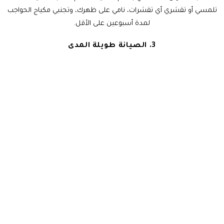
تلمسي أو تقشري أي تقشرات، نامي على ظهرك، وتجنبي مكياج الحواجب
لمدة أسبوعين على الأقل.
3. الصيانة طويلة المدى
بعد أن تلتئم حواجبك بالكامل (حوالي 4 إلى 6 أسابيع بعد العلاج)،
استخدمي منتجات التحكم بالزيت لكن أبقها بعيدة عن منطقة حاجبيك.
امسحي أي زيت طوال اليوم بدلاً من الفرك. ضعي واقي شمس معدني
على حاجبيك كل صباح — الأشعة فوق البنفسجية هي أسوأ عدو للصبغ في
دبي. تجنبي المكونات النشطة مثل الريتينول ، الأحماض (AHAs، BHAs)،
وسيرومات فيتامين سي على حواجبك المعالجة بالمايكروبليدنج. حددي
جلسات تجديد منتظمة كل 8 إلى 12 شهراً.
4. انتبهي لنمط حياتك
التمارين المكثفة التي تسبب التعرق الغزير يمكن أن تسرع من البهتان.
حاولي تجنب التعرق المفرط خلال الأسبوعين الأولين. تجنبي الساونا وغرف
البخار لمدة 4 أسابيع على الأقل بعد العلاج. الكلور والمياه المالحة أيضاً
يكسران الصبغ، لذا انتظري 4 أسابيع على الأقل قبل السباحة.