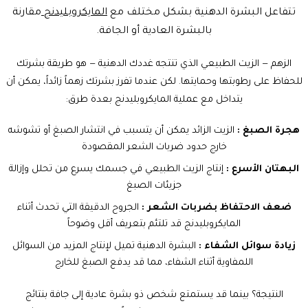
تتفاعل البشرة الدهنية بشكل مختلف مع
المايكروبليدنج
مقارنة
بالبشرة العادية أو الجافة.
الزهم — الزيت الطبيعي الذي تنتجه غددك الدهنية — هو طريقة بشرتك
للحفاظ على رطوبتها وحمايتها. لكن عندما تفرز بشرتك زهماً زائداً، يمكن أن
يتداخل مع عملية
المايكروبليدنج
بعدة طرق:
هجرة الصبغ :
الزيت الزائد يمكن أن يتسبب في انتشار الصبغ أو تشوشه
خارج حدود ضربات الشعر المقصودة
البهتان الأسرع :
إنتاج الزيت الطبيعي في جسمك يسرع من تحلل وإزالة
جزيئات الصبغ
ضعف الاحتفاظ بضربات الشعر :
الجروح الدقيقة التي تحدث أثناء
المايكروبليدنج قد تلتئم بتعريف أقل وضوحاً
زيادة سوائل الشفاء :
البشرة الدهنية تميل لإنتاج المزيد من السوائل
اللمفاوية أثناء الشفاء، مما قد يدفع الصبغ للخارج
النتيجة؟ بينما قد يستمتع شخص ذو بشرة عادية إلى جافة بنتائج