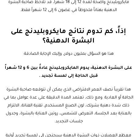
مايكروبليدنج
واضحة لمدة 12 إلى 18 شهراً، قد تلاحظ صاحبة البشرة
الدهنية بهتاناً ملحوظاً في غضون 6 إلى 12 شهراً فقط.
إذاً، كم تدوم نتائج مايكروبليدنج على
البشرة الدهنية؟
هذا هو السؤال بمليون دولار، وإليك الإجابة الصادقة:
على البشرة الدهنية، يدوم المايكروبليدنج عادةً بين 6 و 12 شهراً
قبل الحاجة إلى لمسة تجديد .
هذا تقريباً نصف العمر الافتراضي الذي يمكن أن تتوقعه صاحبة البشرة
الجافة أو العادية. ومع ذلك، تعتمد المدة الدقيقة على عدة عوامل بما في
ذلك شدة دهنية بشرتك، لون الصبغ المستخدم، تقنية الفنانة، الالتزام
بالعناية بعد الجلسة، التعرض للشمس، روتين العناية بالبشرة، وجدول
جلسات التجديد.
معظم العميلات ذوات البشرة الدهنية سيحتجن إلى لمسة تجديد أولية