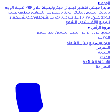
الوجه
▸
هايدرا فيشل
تقشير كيميائي
ميكرونيدلينغ
علاج PRP
تدليك الوجه
بالنحت الشدقي
تدليك الوجه بالتصريف اللمفاوي
تنظيف عميق
للوجه
علاج بيوريبيل للبشرة
تبييض البشرة للوجه
فيشل مميز
ثريدينغ
إزالة الشعر بالشمع
فروة الرأس
▸
تصبغ فروة الرأس الدقيق
تحسين خط الشعر
الدورات
ميكروبلیدينغ
بلش الشفاه
المعرض
المدونة
المتجر
الأسئلة الشائعة
اتصل بنا