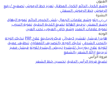
العيون
وشم الكحل الدائم
الكحل المظلل
تعزيز خط الرموش
تصفيح / رفع
الرموش
خط الرموش السفلي
البشرة
بي بي جلو
وشم علامات الجمال
بلش الخدود الدائم
تمويه البهاق
وشم النمش
ترميم الهالة
تصبغ اللحية الدقيق
تمويه الندوب
تمويه علامات التمدد
وشم خافي العيوب تحت العين
الوجه
هايدرا فيشل
تقشير كيميائي
ميكرونيدلينغ
علاج PRP
تدليك الوجه
بالنحت الشدقي
تدليك الوجه بالتصريف اللمفاوي
تنظيف عميق
للوجه
علاج بيوريبيل للبشرة
تبييض البشرة للوجه
فيشل مميز
ثريدينغ
إزالة الشعر بالشمع
فروة الرأس
تصبغ فروة الرأس الدقيق
تحسين خط الشعر