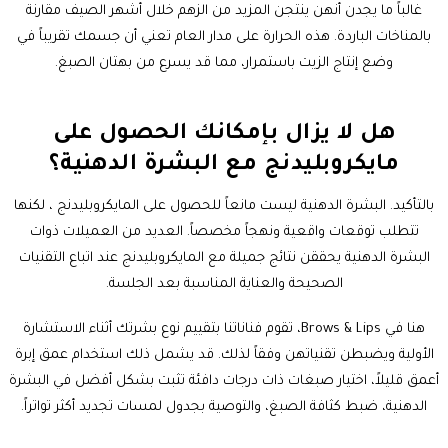
غالباً ما يجدن أنهن ينتجن المزيد من الزهم خلال أشهر الصيف مقارنة
بالمناخات الباردة. هذه الحرارة على مدار العام تعني أن جسمك تقريباً في
وضع إنتاج الزيت باستمرار، مما قد يسرع من بهتان الصبغ.
هل لا يزال بإمكانك الحصول على
مايكروبليدنج مع البشرة الدهنية؟
بالتأكيد. البشرة الدهنية ليست مانعاً للحصول على المايكروبليدنج ، لكنها
تتطلب توقعات واقعية ونهجاً مخصصاً. العديد من العميلات ذوات
البشرة الدهنية يحققن نتائج جميلة مع المايكروبليدنج عند اتباع التقنيات
الصحيحة والعناية المناسبة بعد الجلسة.
هنا في Brows & Lips، تقوم فناناتنا بتقييم نوع بشرتك أثناء الاستشارة
الأولية ويضبطن تقنياتهن وفقاً لذلك. قد يشمل ذلك استخدام عمق إبرة
أعمق قليلاً، اختيار صبغات ذات درجات دافئة تثبت بشكل أفضل في البشرة
الدهنية، ضبط كثافة الصبغ، والتوصية بجدول لمسات تجديد أكثر تواتراً.