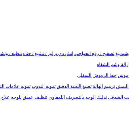
شيدينغ
تصفيح / رفع الحواجب
إتش دي براوز / تنتينغ / حناء
تنظيف وتشك
زالة وشم الشفاه
لرموش
خط الرموش السفلي
النمش
ترميم الهالة
تصبغ اللحية الدقيق
تمويه الندوب
تمويه علامات الت
نحت الشدقي
تدليك الوجه بالتصريف اللمفاوي
تنظيف عميق للوجه
علاج ب