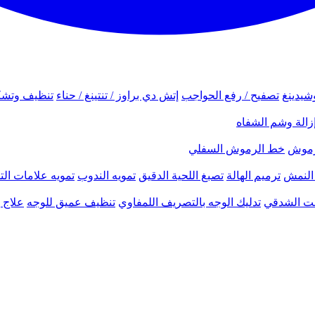
شيدينغ
تصفيح / رفع الحواجب
إتش دي براوز / تنتينغ / حناء
تنظيف وتشك
زالة وشم الشفاه
لرموش
خط الرموش السفلي
النمش
ترميم الهالة
تصبغ اللحية الدقيق
تمويه الندوب
تمويه علامات الت
نحت الشدقي
تدليك الوجه بالتصريف اللمفاوي
تنظيف عميق للوجه
علاج ب