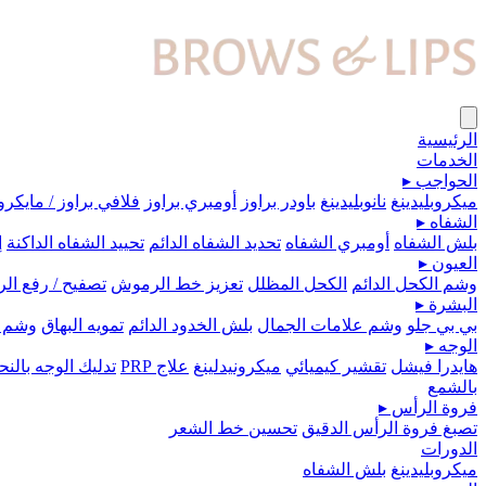
الرئيسية
الخدمات
الحواجب
▸
ميكروبلیدينغ
نانوبليدينغ
باودر براوز
أومبري براوز
فلافي براوز / مايكرو
الشفاه
▸
بلش الشفاه
أومبري الشفاه
تحديد الشفاه الدائم
تحييد الشفاه الداكنة
إ
العيون
▸
وشم الكحل الدائم
الكحل المظلل
تعزيز خط الرموش
تصفيح / رفع ا
البشرة
▸
بي بي جلو
وشم علامات الجمال
بلش الخدود الدائم
تمويه البهاق
وشم 
الوجه
▸
هايدرا فيشل
تقشير كيميائي
ميكرونيدلينغ
علاج PRP
تدليك الوجه بال
بالشمع
فروة الرأس
▸
تصبغ فروة الرأس الدقيق
تحسين خط الشعر
الدورات
ميكروبلیدينغ
بلش الشفاه