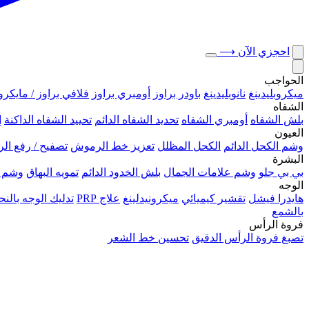
احجزي الآن
⟶
الحواجب
ميكروبلیدينغ
نانوبليدينغ
باودر براوز
أومبري براوز
فلافي براوز / مايكرو
الشفاه
بلش الشفاه
أومبري الشفاه
تحديد الشفاه الدائم
تحييد الشفاه الداكنة
إ
العيون
وشم الكحل الدائم
الكحل المظلل
تعزيز خط الرموش
تصفيح / رفع ا
البشرة
بي بي جلو
وشم علامات الجمال
بلش الخدود الدائم
تمويه البهاق
وشم 
الوجه
هايدرا فيشل
تقشير كيميائي
ميكرونيدلينغ
علاج PRP
تدليك الوجه بال
بالشمع
فروة الرأس
تصبغ فروة الرأس الدقيق
تحسين خط الشعر