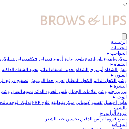
/>
الرئيسية
الخدمات
الحواجب
▸
ميكروبلیدينغ
نانوبليدينغ
باودر براوز
أومبري براوز
فلافي براوز / مايكرو
الشفاه
▸
بلش الشفاه
أومبري الشفاه
تحديد الشفاه الدائم
تحييد الشفاه الداكنة
إ
العيون
▸
وشم الكحل الدائم
الكحل المظلل
تعزيز خط الرموش
تصفيح / رفع ا
البشرة
▸
بي بي جلو
وشم علامات الجمال
بلش الخدود الدائم
تمويه البهاق
وشم 
الوجه
▸
هايدرا فيشل
تقشير كيميائي
ميكرونيدلينغ
علاج PRP
تدليك الوجه بال
بالشمع
فروة الرأس
▸
تصبغ فروة الرأس الدقيق
تحسين خط الشعر
الدورات