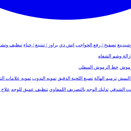
شيدينغ
تصفيح / رفع الحواجب
إتش دي براوز / تنتينغ / حناء
تنظيف وتشك
زالة وشم الشفاه
لرموش
خط الرموش السفلي
النمش
ترميم الهالة
تصبغ اللحية الدقيق
تمويه الندوب
تمويه علامات الت
نحت الشدقي
تدليك الوجه بالتصريف اللمفاوي
تنظيف عميق للوجه
علاج ب