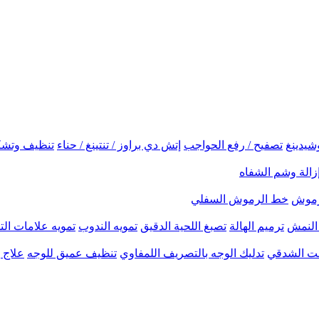
شيدينغ
تصفيح / رفع الحواجب
إتش دي براوز / تنتينغ / حناء
تنظيف وتشك
زالة وشم الشفاه
لرموش
خط الرموش السفلي
النمش
ترميم الهالة
تصبغ اللحية الدقيق
تمويه الندوب
تمويه علامات الت
نحت الشدقي
تدليك الوجه بالتصريف اللمفاوي
تنظيف عميق للوجه
علاج ب