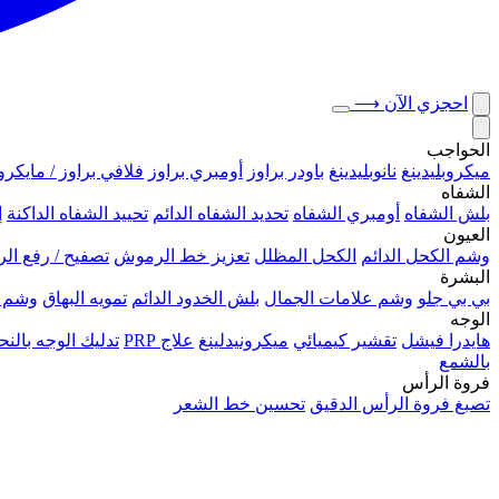
احجزي الآن
⟶
الحواجب
ميكروبلیدينغ
نانوبليدينغ
باودر براوز
أومبري براوز
فلافي براوز / مايكرو
الشفاه
بلش الشفاه
أومبري الشفاه
تحديد الشفاه الدائم
تحييد الشفاه الداكنة
إ
العيون
وشم الكحل الدائم
الكحل المظلل
تعزيز خط الرموش
تصفيح / رفع ا
البشرة
بي بي جلو
وشم علامات الجمال
بلش الخدود الدائم
تمويه البهاق
وشم 
الوجه
هايدرا فيشل
تقشير كيميائي
ميكرونيدلينغ
علاج PRP
تدليك الوجه بال
بالشمع
فروة الرأس
تصبغ فروة الرأس الدقيق
تحسين خط الشعر