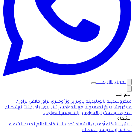
احجزي الآن
⟶
الحواجب
ميكروبلیدينغ
نانوبليدينغ
باودر براوز
أومبري براوز
فلافي براوز /
مايكروشيدينغ
تصفيح / رفع الحواجب
إتش دي براوز / تنتينغ / حناء
تنظيف وتشكيل الحواجب
إزالة وشم الحواجب
الشفاه
بلش الشفاه
أومبري الشفاه
تحديد الشفاه الدائم
تحييد الشفاه
الداكنة
إزالة وشم الشفاه