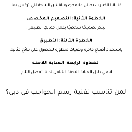
فناناتنا الخبيرات يحللن ملامحكِ ويناقشن النتيجة التي ترغبين بها.
الخطوة الثانية: التصميم المخصص
نبتكر تصميمًا شخصيًا يكمل جمالكِ الطبيعي.
الخطوة الثالثة: التطبيق
باستخدام أصباغ فاخرة وتقنيات متطورة للحصول على نتائج مثالية.
الخطوة الرابعة: العناية اللاحقة
اتبعي دليل العناية اللاحقة الشامل لدينا لأفضل التئام.
لمن تناسب تقنية رسم الحواجب في دبي؟
مثالية للعميلات اللواتي يرغبن في:
تحسين الملامح الطبيعية
روتين جمالي منخفض الصيانة