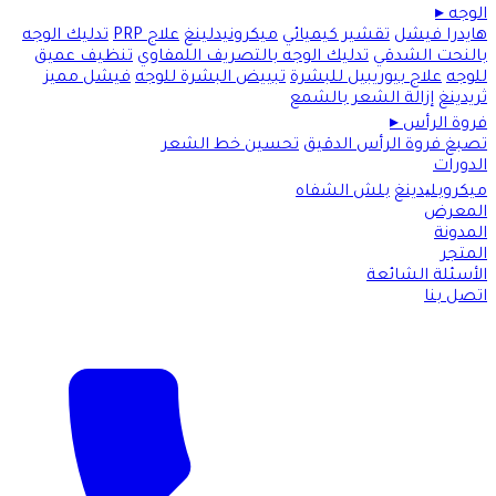
الوجه
▸
هايدرا فيشل
تقشير كيميائي
ميكرونيدلينغ
علاج PRP
تدليك الوجه
بالنحت الشدقي
تدليك الوجه بالتصريف اللمفاوي
تنظيف عميق
للوجه
علاج بيوريبيل للبشرة
تبييض البشرة للوجه
فيشل مميز
ثريدينغ
إزالة الشعر بالشمع
فروة الرأس
▸
تصبغ فروة الرأس الدقيق
تحسين خط الشعر
الدورات
ميكروبلیدينغ
بلش الشفاه
المعرض
المدونة
المتجر
الأسئلة الشائعة
اتصل بنا