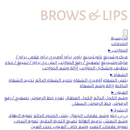
الرئيسية
الخدمات
الحواجب
▸
ميكروبلیدينغ
نانوبليدينغ
باودر براوز
أومبري براوز
فلافي براوز /
مايكروشيدينغ
تصفيح / رفع الحواجب
إتش دي براوز / تنتينغ / حناء
تنظيف وتشكيل الحواجب
إزالة وشم الحواجب
الشفاه
▸
بلش الشفاه
أومبري الشفاه
تحديد الشفاه الدائم
تحييد الشفاه
الداكنة
إزالة وشم الشفاه
العيون
▸
وشم الكحل الدائم
الكحل المظلل
تعزيز خط الرموش
تصفيح / رفع
الرموش
خط الرموش السفلي
البشرة
▸
بي بي جلو
وشم علامات الجمال
بلش الخدود الدائم
تمويه البهاق
وشم النمش
ترميم الهالة
تصبغ اللحية الدقيق
تمويه الندوب
تمويه علامات التمدد
وشم خافي العيوب تحت العين