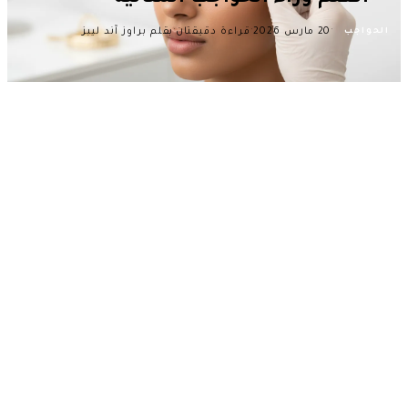
·
·
·
20 مارس 2026
قراءة دقيقتان
بقلم براوز آند ليبز
الحواجب