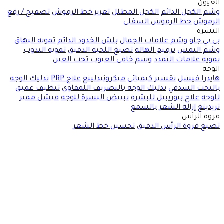
العيون
وشم الكحل الدائم
الكحل المظلل
تعزيز خط الرموش
تصفيح / رفع
الرموش
خط الرموش السفلي
البشرة
بي بي جلو
وشم علامات الجمال
بلش الخدود الدائم
تمويه البهاق
وشم النمش
ترميم الهالة
تصبغ اللحية الدقيق
تمويه الندوب
تمويه علامات التمدد
وشم خافي العيوب تحت العين
الوجه
هايدرا فيشل
تقشير كيميائي
ميكرونيدلينغ
علاج PRP
تدليك الوجه
بالنحت الشدقي
تدليك الوجه بالتصريف اللمفاوي
تنظيف عميق
للوجه
علاج بيوريبيل للبشرة
تبييض البشرة للوجه
فيشل مميز
ثريدينغ
إزالة الشعر بالشمع
فروة الرأس
تصبغ فروة الرأس الدقيق
تحسين خط الشعر