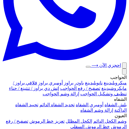
احجزي الآن
⟶
الحواجب
ميكروبلیدينغ
نانوبليدينغ
باودر براوز
أومبري براوز
فلافي براوز /
مايكروشيدينغ
تصفيح / رفع الحواجب
إتش دي براوز / تنتينغ / حناء
تنظيف وتشكيل الحواجب
إزالة وشم الحواجب
الشفاه
بلش الشفاه
أومبري الشفاه
تحديد الشفاه الدائم
تحييد الشفاه
الداكنة
إزالة وشم الشفاه
العيون
وشم الكحل الدائم
الكحل المظلل
تعزيز خط الرموش
تصفيح / رفع
الرموش
خط الرموش السفلي