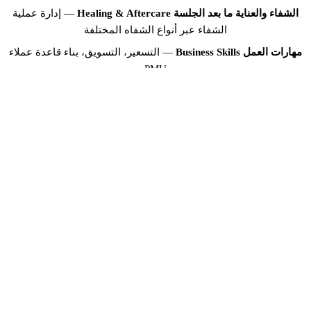
الشفاء والعناية ما بعد الجلسة Healing & Aftercare
— إدارة عملية
الشفاء عبر أنواع الشفاه المختلفة
مهارات العمل Business Skills
— التسعير، التسويق، بناء قاعدة عملاء
PMU
هيكل الدورة ومدتها
كلا الدورتين التدريبيتين منظمتان للتعلم المكثف والعملي:
المدة Duration:
5-7 أيام (نظري + عملي + تقييم)
حجم المجموعة Class Size:
مجموعات صغيرة (بحد أقصى 4-6
طالبات) للاهتمام الفردي
الموقع Location:
استوديو Brows & Lips، فيلا 1130، طريق الوصل، أم
سقيم 2، دبي
الشهادة Certification:
شهادة معتمدة من KHDA عند إتمام الدورة
بنجاح