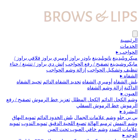
الرئيسية
الخدمات
الحواجب
▸
ميكروبلیدينغ
نانوبليدينغ
باودر براوز
أومبري براوز
فلافي براوز /
مايكروشيدينغ
تصفيح / رفع الحواجب
إتش دي براوز / تنتينغ / حناء
تنظيف وتشكيل الحواجب
إزالة وشم الحواجب
الشفاه
▸
بلش الشفاه
أومبري الشفاه
تحديد الشفاه الدائم
تحييد الشفاه
الداكنة
إزالة وشم الشفاه
العيون
▸
وشم الكحل الدائم
الكحل المظلل
تعزيز خط الرموش
تصفيح / رفع
الرموش
خط الرموش السفلي
البشرة
▸
بي بي جلو
وشم علامات الجمال
بلش الخدود الدائم
تمويه البهاق
وشم النمش
ترميم الهالة
تصبغ اللحية الدقيق
تمويه الندوب
تمويه
علامات التمدد
وشم خافي العيوب تحت العين
الوجه
▸