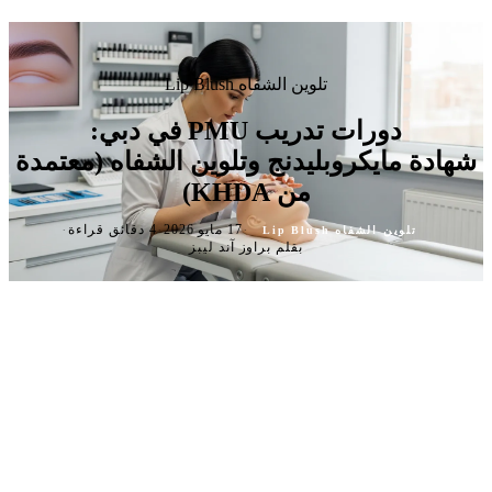
تلوين الشفاه Lip Blush
دورات تدريب PMU في دبي:
شهادة مايكروبليدنج وتلوين الشفاه (معتمدة
من KHDA)
·
·
·
17 مايو 2026
4 دقائق قراءة
تلوين الشفاه Lip Blush
بقلم براوز آند ليبز