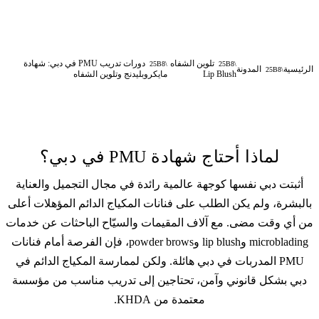
تلوين الشفاه
دورات تدريب PMU في دبي: شهادة
الرئيسية
المدونة
Lip Blush
مايكروبليدنج وتلوين الشفاه
لماذا أحتاج شهادة PMU في دبي؟
أثبتت دبي نفسها كوجهة عالمية رائدة في مجال التجميل والعناية
بالبشرة، ولم يكن الطلب على فنانات المكياج الدائم المؤهلات أعلى
من أي وقت مضى. مع آلاف المقيمات والسيّاح الباحثات عن خدمات
microblading
و
lip blush
و
powder brows
، فإن الفرصة أمام فنانات
PMU المدربات في دبي هائلة. ولكن لممارسة المكياج الدائم في
دبي بشكل قانوني وآمن، تحتاجين إلى تدريب مناسب من مؤسسة
معتمدة من KHDA.