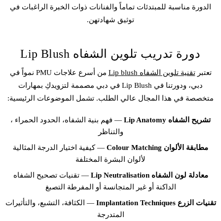
الدورة مناسبة للمبتدئات تماماً والفنانات ذوات الخبرة الراغبات في
توثيق شهادتهن.
دورة تدريب تلوين الشفاه Lip Blush
تعتبر
تقنية تلوين الشفاه Lip blush
من أسرع علاجات PMU نمواً في
دبي، ودورتنا في Lip Blush في دبي مصممة لتزويدكِ بمهارات
متخصصة في هذا المجال عالي الطلب. تشمل الموضوعات الرئيسية:
تشريح الشفاه Lip Anatomy
— فهم بنية الشفاه، الحدود الحمراء ،
والتناظر
مطابقة الألوان Colour Matching
— كيفية اختيار الدرجة المثالية
لألوان البشرة المختلفة
معادلة لون الشفاه Lip Neutralisation
— تقنيات تصحيح الشفاه
الداكنة أو غير المتجانسة أو المفرطة التصبغ
تقنيات الزرع Implantation Techniques
— الكثافة، التشبع، والتأثيرات
المتدرجة