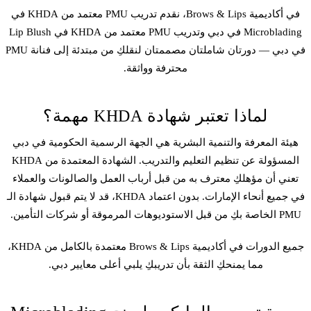
في أكاديمية Brows & Lips، نقدم تدريب PMU معتمد من KHDA في
Microblading
في دبي وتدريب PMU معتمد من KHDA في
Lip Blush
في دبي — دورتان شاملتان مصممتان لنقلكِ من مبتدئة إلى فنانة PMU
محترفة وواثقة.
لماذا تعتبر شهادة KHDA مهمة؟
هيئة المعرفة والتنمية البشرية هي الجهة الرسمية الحكومية في دبي
المسؤولة عن تنظيم التعليم والتدريب. الشهادة المعتمدة من KHDA
تعني أن مؤهلكِ معترف به من قبل أرباب العمل والصالونات والعملاء
في جميع أنحاء الإمارات. بدون اعتماد KHDA، قد لا يتم قبول شهادة الـ
PMU الخاصة بكِ من قبل الاستوديوهات المرموقة أو شركات التأمين.
جميع الدورات في أكاديمية Brows & Lips معتمدة بالكامل من KHDA،
مما يمنحكِ الثقة بأن تدريبكِ يلبي أعلى معايير دبي.