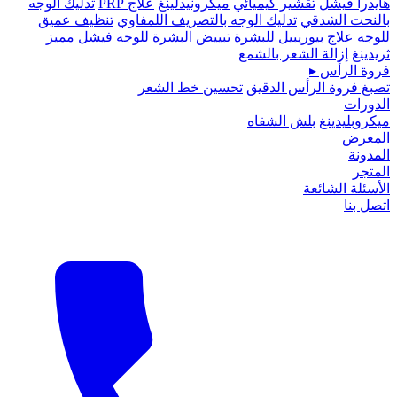
هايدرا فيشل
تقشير كيميائي
ميكرونيدلينغ
علاج PRP
تدليك الوجه
بالنحت الشدقي
تدليك الوجه بالتصريف اللمفاوي
تنظيف عميق
للوجه
علاج بيوريبيل للبشرة
تبييض البشرة للوجه
فيشل مميز
ثريدينغ
إزالة الشعر بالشمع
فروة الرأس
▸
تصبغ فروة الرأس الدقيق
تحسين خط الشعر
الدورات
ميكروبلیدينغ
بلش الشفاه
المعرض
المدونة
المتجر
الأسئلة الشائعة
اتصل بنا