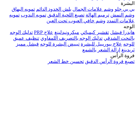
البشرة
بي بي جلو
وشم علامات الجمال
بلش الخدود الدائم
تمويه البهاق
وشم النمش
ترميم الهالة
تصبغ اللحية الدقيق
تمويه الندوب
تمويه
علامات التمدد
وشم خافي العيوب تحت العين
الوجه
هايدرا فيشل
تقشير كيميائي
ميكرونيدلينغ
علاج PRP
تدليك الوجه
بالنحت الشدقي
تدليك الوجه بالتصريف اللمفاوي
تنظيف عميق
للوجه
علاج بيوريبيل للبشرة
تبييض البشرة للوجه
فيشل مميز
ثريدينغ
إزالة الشعر بالشمع
فروة الرأس
تصبغ فروة الرأس الدقيق
تحسين خط الشعر