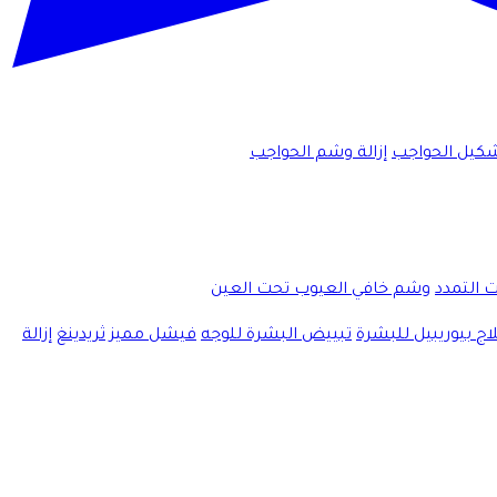
كيل الحواجب
إزالة وشم الحواجب
ت التمدد
وشم خافي العيوب تحت العين
اج بيوريبيل للبشرة
تبييض البشرة للوجه
فيشل مميز
ثريدينغ
إزالة