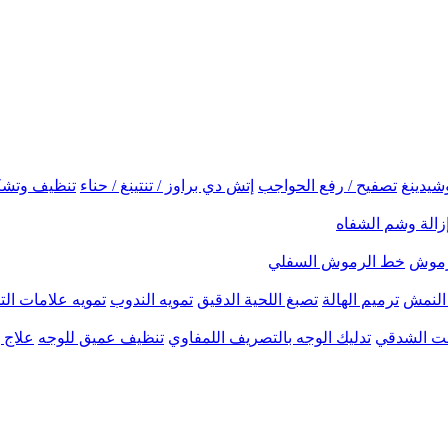
شيدينغ
تصفيح / رفع الحواجب
إتش دي براوز / تنتينغ / حناء
تنظيف وتشك
زالة وشم الشفاه
لرموش
خط الرموش السفلي
النمش
ترميم الهالة
تصبغ اللحية الدقيق
تمويه الندوب
تمويه علامات الت
نحت الشدقي
تدليك الوجه بالتصريف اللمفاوي
تنظيف عميق للوجه
علاج ب