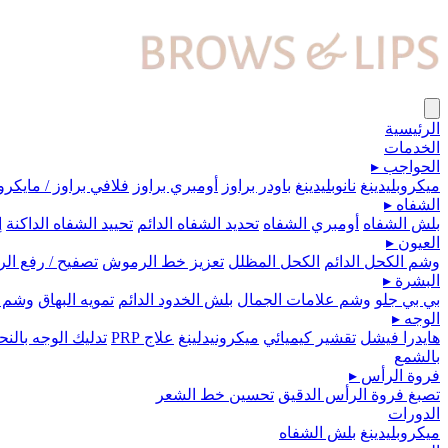
الرئيسية
الخدمات
الحواجب
▸
ميكروبلیدينغ
نانوبليدينغ
باودر براوز
أومبري براوز
فلافي براوز / مايكرو
الشفاه
▸
بلش الشفاه
أومبري الشفاه
تحديد الشفاه الدائم
تحييد الشفاه الداكنة
إ
العيون
▸
وشم الكحل الدائم
الكحل المظلل
تعزيز خط الرموش
تصفيح / رفع ا
البشرة
▸
بي بي جلو
وشم علامات الجمال
بلش الخدود الدائم
تمويه البهاق
وشم 
الوجه
▸
هايدرا فيشل
تقشير كيميائي
ميكرونيدلينغ
علاج PRP
تدليك الوجه بال
بالشمع
فروة الرأس
▸
تصبغ فروة الرأس الدقيق
تحسين خط الشعر
الدورات
ميكروبلیدينغ
بلش الشفاه