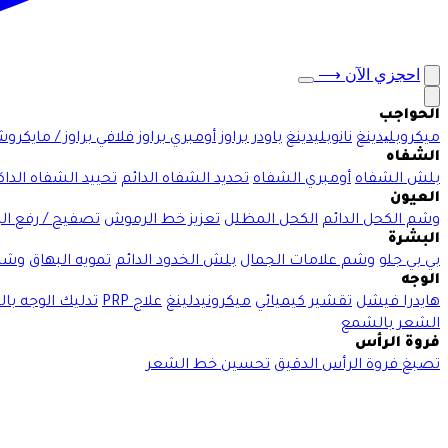
احجزي الآن
⟶
الحواجب
ميكروبلیدينغ
نانوبليدينغ
باودر براوز
أومبري براوز
فلافي براوز / مايكرو
الشفاه
بلش الشفاه
أومبري الشفاه
تحديد الشفاه الدائم
تحييد الشفاه الداك
العيون
وشم الكحل الدائم
الكحل المظلل
تعزيز خط الرموش
تصفيح / رفع ا
البشرة
بي بي جلو
وشم علامات الجمال
بلش الخدود الدائم
تمويه البهاق
وشم
الوجه
هايدرا فيشل
تقشير كيميائي
ميكرونيدلينغ
علاج PRP
تدليك الوجه با
الشعر بالشمع
فروة الرأس
تصبغ فروة الرأس الدقيق
تحسين خط الشعر