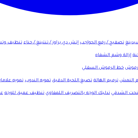
شيدينغ
تصفيح / رفع الحواجب
إتش دي براوز / تنتينغ / حناء
تنظيف وتش
نة
إزالة وشم الشفاه
لرموش
خط الرموش السفلي
 النمش
ترميم الهالة
تصبغ اللحية الدقيق
تمويه الندوب
تمويه علاما
لنحت الشدقي
تدليك الوجه بالتصريف اللمفاوي
تنظيف عميق للوجه
عل