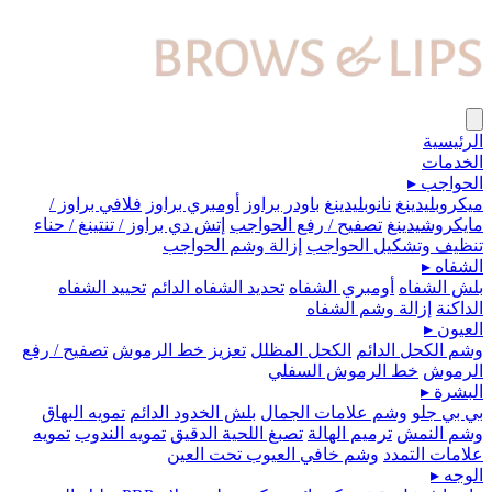
الرئيسية
الخدمات
الحواجب
▸
ميكروبلیدينغ
نانوبليدينغ
باودر براوز
أومبري براوز
فلافي براوز /
مايكروشيدينغ
تصفيح / رفع الحواجب
إتش دي براوز / تنتينغ / حناء
تنظيف وتشكيل الحواجب
إزالة وشم الحواجب
الشفاه
▸
بلش الشفاه
أومبري الشفاه
تحديد الشفاه الدائم
تحييد الشفاه
الداكنة
إزالة وشم الشفاه
العيون
▸
وشم الكحل الدائم
الكحل المظلل
تعزيز خط الرموش
تصفيح / رفع
الرموش
خط الرموش السفلي
البشرة
▸
بي بي جلو
وشم علامات الجمال
بلش الخدود الدائم
تمويه البهاق
وشم النمش
ترميم الهالة
تصبغ اللحية الدقيق
تمويه الندوب
تمويه
علامات التمدد
وشم خافي العيوب تحت العين
الوجه
▸