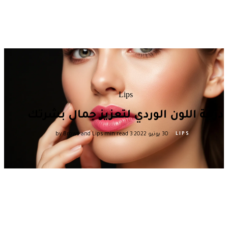
Lips
درجة اللون الوردي لتعزيز جمال بشرتك
·
·
·
30 يونيو 2022
3 min read
by Brows and Lips
LIPS