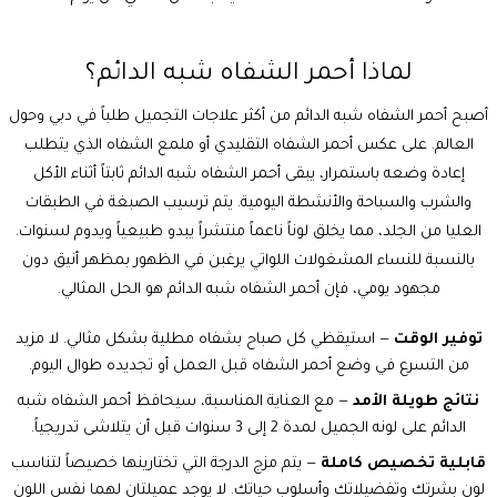
لماذا أحمر الشفاه شبه الدائم؟
أصبح
أحمر الشفاه شبه الدائم
من أكثر علاجات التجميل طلباً في دبي وحول
العالم. على عكس أحمر الشفاه التقليدي أو ملمع الشفاه الذي يتطلب
إعادة وضعه باستمرار، يبقى أحمر الشفاه شبه الدائم ثابتاً أثناء الأكل
والشرب والسباحة والأنشطة اليومية. يتم ترسيب الصبغة في الطبقات
العليا من الجلد، مما يخلق لوناً ناعماً منتشراً يبدو طبيعياً ويدوم لسنوات.
بالنسبة للنساء المشغولات اللواتي يرغبن في الظهور بمظهر أنيق دون
مجهود يومي، فإن أحمر الشفاه شبه الدائم هو الحل المثالي.
توفير الوقت
— استيقظي كل صباح بشفاه مطلية بشكل مثالي. لا مزيد
من التسرع في وضع أحمر الشفاه قبل العمل أو تجديده طوال اليوم.
نتائج طويلة الأمد
— مع العناية المناسبة، سيحافظ أحمر الشفاه شبه
الدائم على لونه الجميل لمدة 2 إلى 3 سنوات قبل أن يتلاشى تدريجياً.
قابلية تخصيص كاملة
— يتم مزج الدرجة التي تختارينها خصيصاً لتناسب
لون بشرتك وتفضيلاتك وأسلوب حياتك. لا يوجد عميلتان لهما نفس اللون