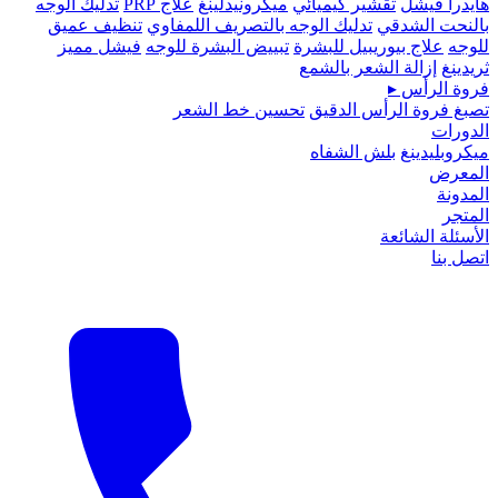
هايدرا فيشل
تقشير كيميائي
ميكرونيدلينغ
علاج PRP
تدليك الوجه
بالنحت الشدقي
تدليك الوجه بالتصريف اللمفاوي
تنظيف عميق
للوجه
علاج بيوريبيل للبشرة
تبييض البشرة للوجه
فيشل مميز
ثريدينغ
إزالة الشعر بالشمع
فروة الرأس
▸
تصبغ فروة الرأس الدقيق
تحسين خط الشعر
الدورات
ميكروبلیدينغ
بلش الشفاه
المعرض
المدونة
المتجر
الأسئلة الشائعة
اتصل بنا