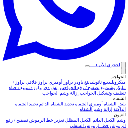
احجزي الآن
⟶
الحواجب
ميكروبلیدينغ
نانوبليدينغ
باودر براوز
أومبري براوز
فلافي براوز /
مايكروشيدينغ
تصفيح / رفع الحواجب
إتش دي براوز / تنتينغ / حناء
تنظيف وتشكيل الحواجب
إزالة وشم الحواجب
الشفاه
بلش الشفاه
أومبري الشفاه
تحديد الشفاه الدائم
تحييد الشفاه
الداكنة
إزالة وشم الشفاه
العيون
وشم الكحل الدائم
الكحل المظلل
تعزيز خط الرموش
تصفيح / رفع
الرموش
خط الرموش السفلي