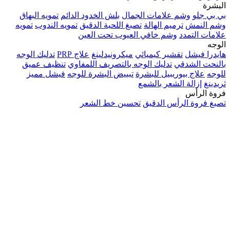
البشرة
بي بي جلو
وشم علامات الجمال
بلش الخدود الدائم
تمويه البهاق
وشم النمش
ترميم الهالة
تصبغ اللحية الدقيق
تمويه الندوب
تمويه
علامات التمدد
وشم خافي العيوب تحت العين
الوجه
هايدرا فيشل
تقشير كيميائي
ميكرونيدلينغ
علاج PRP
تدليك الوجه
بالنحت الشدقي
تدليك الوجه بالتصريف اللمفاوي
تنظيف عميق
للوجه
علاج بيوريبيل للبشرة
تبييض البشرة للوجه
فيشل مميز
ثريدينغ
إزالة الشعر بالشمع
فروة الرأس
تصبغ فروة الرأس الدقيق
تحسين خط الشعر