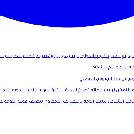
شيدينغ
تصفيح / رفع الحواجب
إتش دي براوز / تنتينغ / حناء
تنظيف وتش
نة
إزالة وشم الشفاه
لرموش
خط الرموش السفلي
 النمش
ترميم الهالة
تصبغ اللحية الدقيق
تمويه الندوب
تمويه علاما
لنحت الشدقي
تدليك الوجه بالتصريف اللمفاوي
تنظيف عميق للوجه
عل