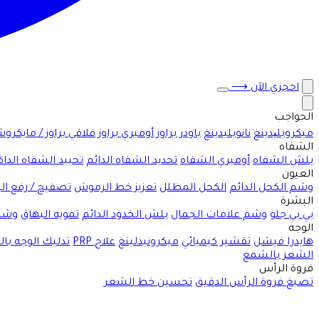
احجزي الآن
⟶
الحواجب
ميكروبلیدينغ
نانوبليدينغ
باودر براوز
أومبري براوز
فلافي براوز / مايكرو
الشفاه
بلش الشفاه
أومبري الشفاه
تحديد الشفاه الدائم
تحييد الشفاه الداك
العيون
وشم الكحل الدائم
الكحل المظلل
تعزيز خط الرموش
تصفيح / رفع ا
البشرة
بي بي جلو
وشم علامات الجمال
بلش الخدود الدائم
تمويه البهاق
وشم
الوجه
هايدرا فيشل
تقشير كيميائي
ميكرونيدلينغ
علاج PRP
تدليك الوجه با
الشعر بالشمع
فروة الرأس
تصبغ فروة الرأس الدقيق
تحسين خط الشعر