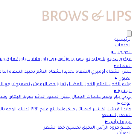
الرئيسية
الخدمات
الحواجب
▸
ميكروبلیدينغ
نانوبليدينغ
باودر براوز
أومبري براوز
فلافي براوز / مايكرو
الشفاه
▸
بلش الشفاه
أومبري الشفاه
تحديد الشفاه الدائم
تحييد الشفاه الداك
العيون
▸
وشم الكحل الدائم
الكحل المظلل
تعزيز خط الرموش
تصفيح / رفع ا
البشرة
▸
بي بي جلو
وشم علامات الجمال
بلش الخدود الدائم
تمويه البهاق
وشم
الوجه
▸
هايدرا فيشل
تقشير كيميائي
ميكرونيدلينغ
علاج PRP
تدليك الوجه با
الشعر بالشمع
فروة الرأس
▸
تصبغ فروة الرأس الدقيق
تحسين خط الشعر
الدورات