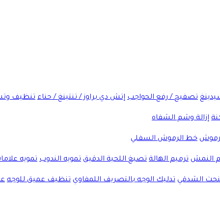
شيدينغ
تصفيح / رفع الحواجب
إتش دي براوز / تنتينغ / حناء
تنظيف وتش
نة
إزالة وشم الشفاه
لرموش
خط الرموش السفلي
 النمش
ترميم الهالة
تصبغ اللحية الدقيق
تمويه الندوب
تمويه علاما
لنحت الشدقي
تدليك الوجه بالتصريف اللمفاوي
تنظيف عميق للوجه
عل