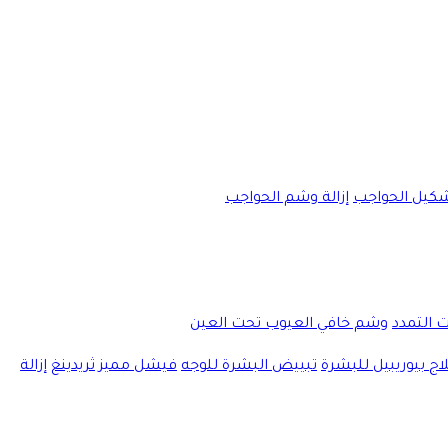
كيل الحواجب
إزالة وشم الحواجب
ت التمدد
وشم خافي العيوب تحت العين
اج بيوريبيل للبشرة
تبييض البشرة للوجه
فيشل مميز
ثريدينغ
إزالة