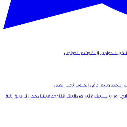
كيل الحواجب
إزالة وشم الحواجب
ت التمدد
وشم خافي العيوب تحت العين
اج بيوريبيل للبشرة
تبييض البشرة للوجه
فيشل مميز
ثريدينغ
إزالة