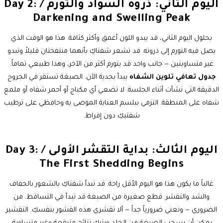
اليوم الثاني: ذروة السواد والتورم / Day 2:
Darkening and Swelling Peak
بحلول اليوم الثاني، قد يبدو اللون أغمق وأكثر كثافة. هذا هو الوقت الذي
يصل فيه التورم إلى ذروته. قد تشعر شفتاكِ بأنهما منتفختان قليلاً وتبدو
غير متساويتين — جانب واحد قد يتورم أكثر من الآخر، وهذا طبيعي تماماً.
جدول تعافي تلوين الشفاه
يبدأ بجدية الآن. الصبغة تستقر في الجروح
الدقيقة التي نشأت أثناء الجلسة. لا تضعي أي مكياج أو أحمر شفاه أو ملمع
شفاه على المنطقة. التزمي ببلسم العناية الموصى به وحافظي على ترطيب
شفتيكِ دون إفراط.
اليوم الثالث: بداية التقشر الأولى / Day 3:
The First Shedding Begins
غالباً ما يكون هذا هو اليوم الأقل راحة. قد تبدأ شفتاكِ بالشعور بالجفاف
والشد والتقشر. قطع صغيرة من الصبغة قد تبدأ في التساقط. من
الضروري — ونعني ضرورياً جداً — ألا تقشري هذه القشور بنفسكِ. التقشير