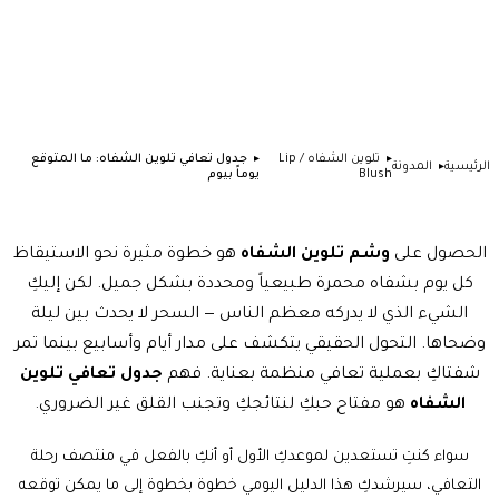
تلوين الشفاه / Lip
جدول تعافي تلوين الشفاه: ما المتوقع
الرئيسية
المدونة
Blush
يوماً بيوم
الحصول على
وشم تلوين الشفاه
هو خطوة مثيرة نحو الاستيقاظ
كل يوم بشفاه محمرة طبيعياً ومحددة بشكل جميل. لكن إليكِ
الشيء الذي لا يدركه معظم الناس — السحر لا يحدث بين ليلة
وضحاها. التحول الحقيقي يتكشف على مدار أيام وأسابيع بينما تمر
شفتاكِ بعملية تعافي منظمة بعناية. فهم
جدول تعافي تلوين
الشفاه
هو مفتاح حبكِ لنتائجكِ وتجنب القلق غير الضروري.
سواء كنتِ تستعدين لموعدكِ الأول أو أنكِ بالفعل في منتصف رحلة
التعافي، سيرشدكِ هذا الدليل اليومي خطوة بخطوة إلى ما يمكن توقعه