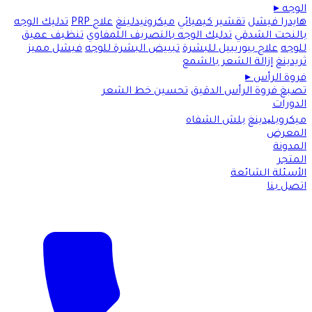
الوجه
▸
هايدرا فيشل
تقشير كيميائي
ميكرونيدلينغ
علاج PRP
تدليك الوجه
بالنحت الشدقي
تدليك الوجه بالتصريف اللمفاوي
تنظيف عميق
للوجه
علاج بيوريبيل للبشرة
تبييض البشرة للوجه
فيشل مميز
ثريدينغ
إزالة الشعر بالشمع
فروة الرأس
▸
تصبغ فروة الرأس الدقيق
تحسين خط الشعر
الدورات
ميكروبلیدينغ
بلش الشفاه
المعرض
المدونة
المتجر
الأسئلة الشائعة
اتصل بنا