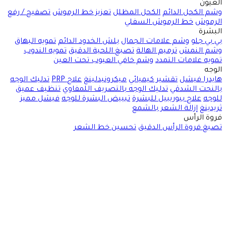
العيون
وشم الكحل الدائم
الكحل المظلل
تعزيز خط الرموش
تصفيح / رفع
الرموش
خط الرموش السفلي
البشرة
بي بي جلو
وشم علامات الجمال
بلش الخدود الدائم
تمويه البهاق
وشم النمش
ترميم الهالة
تصبغ اللحية الدقيق
تمويه الندوب
تمويه علامات التمدد
وشم خافي العيوب تحت العين
الوجه
هايدرا فيشل
تقشير كيميائي
ميكرونيدلينغ
علاج PRP
تدليك الوجه
بالنحت الشدقي
تدليك الوجه بالتصريف اللمفاوي
تنظيف عميق
للوجه
علاج بيوريبيل للبشرة
تبييض البشرة للوجه
فيشل مميز
ثريدينغ
إزالة الشعر بالشمع
فروة الرأس
تصبغ فروة الرأس الدقيق
تحسين خط الشعر