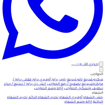
احجزي الآن
⟶
الحواجب
ميكروبلیدينغ
نانوبليدينغ
باودر براوز
أومبري براوز
فلافي براوز /
مايكروشيدينغ
تصفيح / رفع الحواجب
إتش دي براوز / تنتينغ / حناء
تنظيف وتشكيل الحواجب
إزالة وشم الحواجب
الشفاه
بلش الشفاه
أومبري الشفاه
تحديد الشفاه الدائم
تحييد الشفاه
الداكنة
إزالة وشم الشفاه