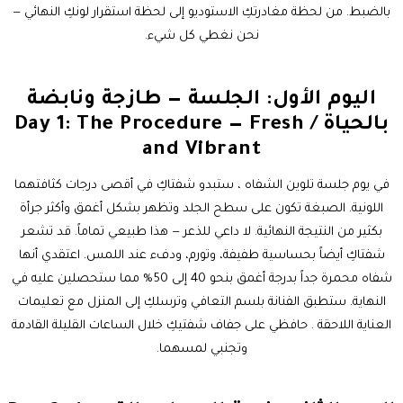
بالضبط. من لحظة مغادرتكِ الاستوديو إلى لحظة استقرار لونكِ النهائي —
نحن نغطي كل شيء.
اليوم الأول: الجلسة — طازجة ونابضة
بالحياة / Day 1: The Procedure — Fresh
and Vibrant
في يوم جلسة تلوين الشفاه ، ستبدو شفتاكِ في أقصى درجات كثافتهما
اللونية. الصبغة تكون على سطح الجلد وتظهر بشكل أغمق وأكثر جرأة
بكثير من النتيجة النهائية. لا داعي للذعر — هذا طبيعي تماماً. قد تشعر
شفتاكِ أيضاً بحساسية طفيفة، وتورم، ودفء عند اللمس. اعتقدي أنها
شفاه محمرة جداً بدرجة أغمق بنحو 40 إلى 50% مما ستحصلين عليه في
النهاية. ستطبق الفنانة بلسم التعافي وترسلكِ إلى المنزل مع تعليمات
العناية اللاحقة . حافظي على جفاف شفتيكِ خلال الساعات القليلة القادمة
وتجنبي لمسهما.