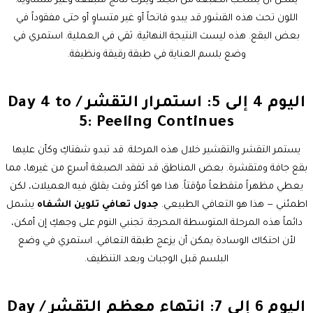
يمكن أن يسحب الصبغة من الجلد ويترك نتائج متبقعة وغير متساوية.
اللون تحت هذه القشور قد يبدو فاتحاً أو غير متساوٍ أو حتى مفقوداً في
بعض البقع. هذه ليست النتيجة النهائية. ثقي في العملية. استمري في
وضع بلسم العناية في طبقة رقيقة ونظيفة.
اليوم 4 إلى 5: استمرار التقشر / Day 4 to
5: Peeling Continues
يستمر التقشر والتقشير خلال هذه المرحلة. قد تبدو شفتاكِ وكأن عليها
بقع جافة ومتقشرة. بعض المناطق قد تفقد الصبغة أسرع من غيرها، مما
يعطي مظهراً متقطعاً مؤقتاً. هذا هو أكثر وقت يقلق فيه العميلات، لكن
اطمئني — هذا هو التعافي الطبيعي.
جدول تعافي تلوين الشفاه
يشمل
دائماً هذه المرحلة المتوسطة المحرجة. تجنبي النوم على وجهكِ إن أمكن،
لأن احتكاك الوسادة يمكن أن يزعج طبقة التعافي. استمري في وضع
البلسم قبل الوجبات وبعد التنظيف.
اليوم 6 إلى 7: انتهاء معظم التقشر / Day