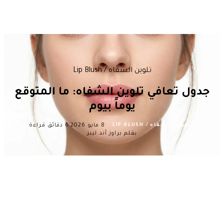
تلوين الشفاه / Lip Blush
جدول تعافي تلوين الشفاه: ما المتوقع
يوماً بيوم
·
·
·
8 مايو 2026
6 دقائق قراءة
تلوين الشفاه / LIP BLUSH
بقلم براوز آند ليبز