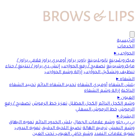
الرئيسية
الخدمات
الحواجب
▸
ميكروبلیدينغ
نانوبليدينغ
باودر براوز
أومبري براوز
فلافي براوز /
مايكروشيدينغ
تصفيح / رفع الحواجب
إتش دي براوز / تنتينغ / حناء
تنظيف وتشكيل الحواجب
إزالة وشم الحواجب
الشفاه
▸
بلش الشفاه
أومبري الشفاه
تحديد الشفاه الدائم
تحييد الشفاه
الداكنة
إزالة وشم الشفاه
العيون
▸
وشم الكحل الدائم
الكحل المظلل
تعزيز خط الرموش
تصفيح / رفع
الرموش
خط الرموش السفلي
البشرة
▸
بي بي جلو
وشم علامات الجمال
بلش الخدود الدائم
تمويه البهاق
وشم النمش
ترميم الهالة
تصبغ اللحية الدقيق
تمويه الندوب
تمويه علامات التمدد
وشم خافي العيوب تحت العين