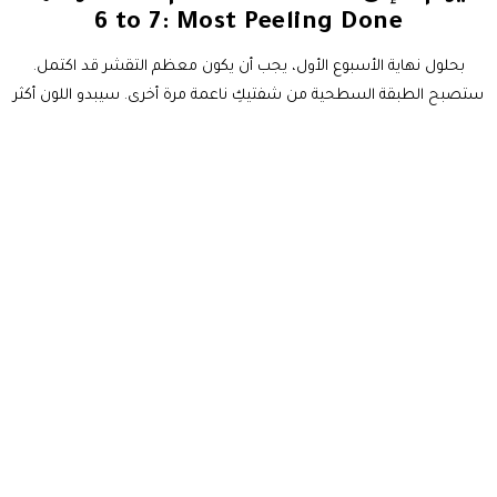
6 to 7: Most Peeling Done
بحلول نهاية الأسبوع الأول، يجب أن يكون معظم التقشر قد اكتمل.
ستصبح الطبقة السطحية من شفتيكِ ناعمة مرة أخرى. سيبدو اللون أكثر
نعومة وطبيعية — أحياناً أخف بنسبة 50 إلى 60% من النتيجة الأولية. قد
تلاحظين أن اللون يبدو غير متساوٍ قليلاً أو أن خط الشفاه أصبح ناعماً. هذا
متوقع. الصبغة لا تزال تستقر في الطبقة الجلدية العميقة . يمكنكِ تقشير
أي جلد جاف متبقٍ بلطف باستخدام قطعة قماش ناعمة ورطبة — ولكن
فقط إذا كان جاهزاً للانفصال طبيعياً.
اليوم 8 إلى 10: مرحلة الغشاوة / Day 8 to
10: The Hazing Phase
مرحلة فريدة في
جدول تعافي تلوين الشفاه
هي فترة "الغشاوة" . قد
يظهر طبقة غائمة أو رمادية قليلاً فوق شفتيكِ. هذا هو السائل اللمفاوي
الطبيعي الذي يرتفع إلى السطح بينما تستمر الطبقات العميقة في
التعافي. يبدو مقلقاً لكنه في الواقع علامة جيدة — يعني أن جسمكِ يعمل