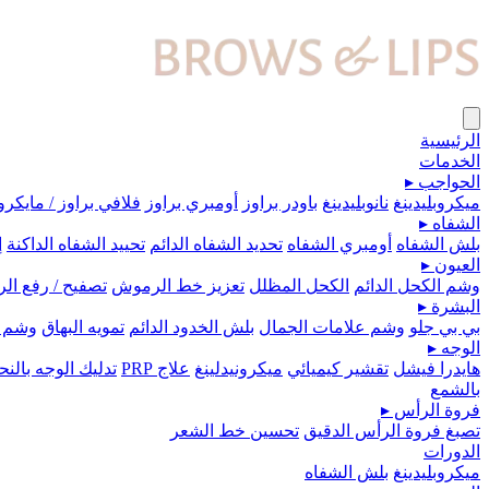
الرئيسية
الخدمات
الحواجب
▸
ميكروبلیدينغ
نانوبليدينغ
باودر براوز
أومبري براوز
فلافي براوز / مايكرو
الشفاه
▸
بلش الشفاه
أومبري الشفاه
تحديد الشفاه الدائم
تحييد الشفاه الداكنة
إ
العيون
▸
وشم الكحل الدائم
الكحل المظلل
تعزيز خط الرموش
تصفيح / رفع ا
البشرة
▸
بي بي جلو
وشم علامات الجمال
بلش الخدود الدائم
تمويه البهاق
وشم 
الوجه
▸
هايدرا فيشل
تقشير كيميائي
ميكرونيدلينغ
علاج PRP
تدليك الوجه بال
بالشمع
فروة الرأس
▸
تصبغ فروة الرأس الدقيق
تحسين خط الشعر
الدورات
ميكروبلیدينغ
بلش الشفاه