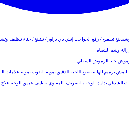
شيدينغ
تصفيح / رفع الحواجب
إتش دي براوز / تنتينغ / حناء
تنظيف وتشك
زالة وشم الشفاه
لرموش
خط الرموش السفلي
النمش
ترميم الهالة
تصبغ اللحية الدقيق
تمويه الندوب
تمويه علامات الت
نحت الشدقي
تدليك الوجه بالتصريف اللمفاوي
تنظيف عميق للوجه
علاج ب