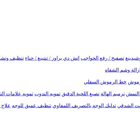
شيدينغ
تصفيح / رفع الحواجب
إتش دي براوز / تنتينغ / حناء
تنظيف وتشك
زالة وشم الشفاه
لرموش
خط الرموش السفلي
النمش
ترميم الهالة
تصبغ اللحية الدقيق
تمويه الندوب
تمويه علامات الت
نحت الشدقي
تدليك الوجه بالتصريف اللمفاوي
تنظيف عميق للوجه
علاج ب