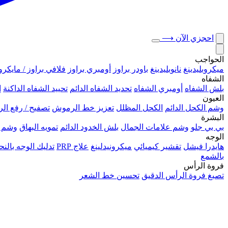
احجزي الآن
⟶
الحواجب
ميكروبلیدينغ
نانوبليدينغ
باودر براوز
أومبري براوز
فلافي براوز / مايكرو
الشفاه
بلش الشفاه
أومبري الشفاه
تحديد الشفاه الدائم
تحييد الشفاه الداكنة
إ
العيون
وشم الكحل الدائم
الكحل المظلل
تعزيز خط الرموش
تصفيح / رفع ا
البشرة
بي بي جلو
وشم علامات الجمال
بلش الخدود الدائم
تمويه البهاق
وشم 
الوجه
هايدرا فيشل
تقشير كيميائي
ميكرونيدلينغ
علاج PRP
تدليك الوجه بال
بالشمع
فروة الرأس
تصبغ فروة الرأس الدقيق
تحسين خط الشعر