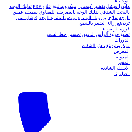
الوجه
▸
هايدرا فيشل
تقشير كيميائي
ميكرونيدلينغ
علاج PRP
تدليك الوجه
بالنحت الشدقي
تدليك الوجه بالتصريف اللمفاوي
تنظيف عميق
للوجه
علاج بيوريبيل للبشرة
تبييض البشرة للوجه
فيشل مميز
ثريدينغ
إزالة الشعر بالشمع
فروة الرأس
▸
تصبغ فروة الرأس الدقيق
تحسين خط الشعر
الدورات
ميكروبلیدينغ
بلش الشفاه
المعرض
المدونة
المتجر
الأسئلة الشائعة
اتصل بنا