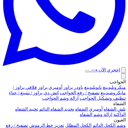
احجزي الآن
⟶
الحواجب
ميكروبلیدينغ
نانوبليدينغ
باودر براوز
أومبري براوز
فلافي براوز /
مايكروشيدينغ
تصفيح / رفع الحواجب
إتش دي براوز / تنتينغ / حناء
تنظيف وتشكيل الحواجب
إزالة وشم الحواجب
الشفاه
بلش الشفاه
أومبري الشفاه
تحديد الشفاه الدائم
تحييد الشفاه
الداكنة
إزالة وشم الشفاه
العيون
وشم الكحل الدائم
الكحل المظلل
تعزيز خط الرموش
تصفيح / رفع