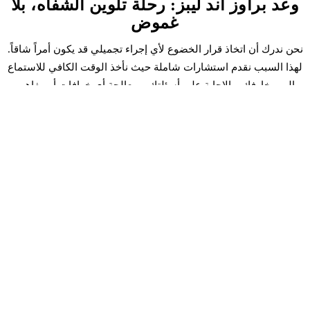
وعد براوز آند ليبز: رحلة تلوين الشفاه، بلا
غموض
نحن ندرك أن اتخاذ قرار الخضوع لأي إجراء تجميلي قد يكون أمراً شاقاً.
لهذا السبب نقدم استشارات شاملة حيث نأخذ الوقت الكافي للاستماع
إلى مخاوفك، والإجابة على أسئلتك، ومعالجة أي خرافات أو مفاهيم
خاطئة قد تكون لديك حول تلوين الشفاه.
فناناتنا ذوات الخبرة سيرشدنك خلال العملية بأكملها، من اختيار الدرجة
المثالية إلى تقديم تعليمات العناية التفصيلية. نحن ملتزمون بضمان أن
تشعري بأنك على اطلاع وثقة وحماس تجاه رحلة تلوين الشفاه الخاصة
بك.
اعتني بجمالك الطبيعي، المعزز
تلوين الشفاه هو أكثر من مجرد إجراء تجميلي؛ إنه معزز للثقة يمكنه
تحسين جمالك الطبيعي وتبسيط روتينك اليومي. بفضل خبرة وتفاني
براوز آند ليبز، يمكنك تحقيق نتائج مذهلة وطويلة الأمد تمكنك من
احتضان جمالك الفريد والشعور بأفضل ما لديك.