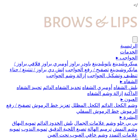
/>
الرئيسية
الخدمات
الحواجب
▸
ميكروبلیدينغ
نانوبليدينغ
باودر براوز
أومبري براوز
فلافي براوز /
مايكروشيدينغ
تصفيح / رفع الحواجب
إتش دي براوز / تنتينغ / حناء
تنظيف وتشكيل الحواجب
إزالة وشم الحواجب
الشفاه
▸
بلش الشفاه
أومبري الشفاه
تحديد الشفاه الدائم
تحييد الشفاه
الداكنة
إزالة وشم الشفاه
العيون
▸
وشم الكحل الدائم
الكحل المظلل
تعزيز خط الرموش
تصفيح / رفع
الرموش
خط الرموش السفلي
البشرة
▸
بي بي جلو
وشم علامات الجمال
بلش الخدود الدائم
تمويه البهاق
وشم النمش
ترميم الهالة
تصبغ اللحية الدقيق
تمويه الندوب
تمويه
علامات التمدد
وشم خافي العيوب تحت العين