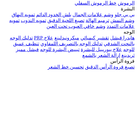
الرموش
خط الرموش السفلي
البشرة
بي بي جلو
وشم علامات الجمال
بلش الخدود الدائم
تمويه البهاق
وشم النمش
ترميم الهالة
تصبغ اللحية الدقيق
تمويه الندوب
تمويه
علامات التمدد
وشم خافي العيوب تحت العين
الوجه
هايدرا فيشل
تقشير كيميائي
ميكرونيدلينغ
علاج PRP
تدليك الوجه
بالنحت الشدقي
تدليك الوجه بالتصريف اللمفاوي
تنظيف عميق
للوجه
علاج بيوريبيل للبشرة
تبييض البشرة للوجه
فيشل مميز
ثريدينغ
إزالة الشعر بالشمع
فروة الرأس
تصبغ فروة الرأس الدقيق
تحسين خط الشعر