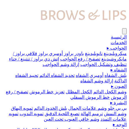
الرئيسية
الخدمات
الحواجب
▸
ميكروبلیدينغ
نانوبليدينغ
باودر براوز
أومبري براوز
فلافي براوز /
مايكروشيدينغ
تصفيح / رفع الحواجب
إتش دي براوز / تنتينغ / حناء
تنظيف وتشكيل الحواجب
إزالة وشم الحواجب
الشفاه
▸
بلش الشفاه
أومبري الشفاه
تحديد الشفاه الدائم
تحييد الشفاه
الداكنة
إزالة وشم الشفاه
العيون
▸
وشم الكحل الدائم
الكحل المظلل
تعزيز خط الرموش
تصفيح / رفع
الرموش
خط الرموش السفلي
البشرة
▸
بي بي جلو
وشم علامات الجمال
بلش الخدود الدائم
تمويه البهاق
وشم النمش
ترميم الهالة
تصبغ اللحية الدقيق
تمويه الندوب
تمويه
علامات التمدد
وشم خافي العيوب تحت العين
الوجه
▸