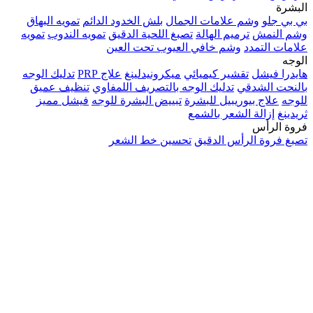
البشرة
بي بي جلو
وشم علامات الجمال
بلش الخدود الدائم
تمويه البهاق
وشم النمش
ترميم الهالة
تصبغ اللحية الدقيق
تمويه الندوب
تمويه
علامات التمدد
وشم خافي العيوب تحت العين
الوجه
هايدرا فيشل
تقشير كيميائي
ميكرونيدلينغ
علاج PRP
تدليك الوجه
بالنحت الشدقي
تدليك الوجه بالتصريف اللمفاوي
تنظيف عميق
للوجه
علاج بيوريبيل للبشرة
تبييض البشرة للوجه
فيشل مميز
ثريدينغ
إزالة الشعر بالشمع
فروة الرأس
تصبغ فروة الرأس الدقيق
تحسين خط الشعر