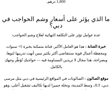
1,800 درهم.
ما الذي يؤثر على أسعار وشم الحواجب في
دبي؟
عدة عوامل تؤثر على التكلفة النهائية لعلاج وشم الحواجب:
خبرة الفنانة :
هذا هو العامل الأكبر. فنانة متمكنة بخبرة 5+ سنوات
ومحفظة أعمال قوية ستتقاضى أكثر بكثير ممن أنهت تدريبها لتوها.
وبصراحة، هذا مجال لا تريدين المساومة فيه — حواجبكِ تُؤطّر وجهكِ
بالكامل.
موقع الصالون :
الصالونات في المواقع الرئيسية في دبي مثل مرسى
دبي، JLT، وسط المدينة، ونخلة جميرا لديها تكاليف تشغيل أعلى، وهو
ما ينعكس في أسعارها. الصالونات في ديرة أو بر دبي قد تُقدّم أسعارًا
أكثر تنافسية.
منتجات العناية اللاحقة :
معظم الصالونات تتضمن حقيبة عناية أساسية