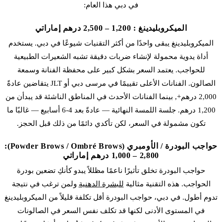
في دبي هذا العام:
الميكروبلیدينغ : 1,200 – 2,500 درهم إماراتي
الميكروبلیدينغ
يبقى واحدًا من أكثر التقنيات شيوعًا في دبي. يستخدم
أداة يدوية محمولة لإنشاء ضربات دقيقة تشبه الشعيرات الطبيعية
للحواجب. يعتمد السعر بشكل كبير على محفظة الفنانة وسمعة
الصالون. الفنانات الأعلى تقييمًا في مرسى دبي أو JLT يتقاضين عادةً
2,000 درهم+, بينما الفنانات الأحدث في المناطق الناشئة قد يبدأن من
1,200 درهم. جلسة اللمسة النهائية — عادةً بعد 4-6 أسابيع — غالبًا ما
تكون مشمولة في السعر، لكن تأكدي دائمًا من ذلك قبل الحجز.
حواجب البودرة / الأومبري (Powder Brows / Ombré Brows):
1,000 – 2,800 درهم إماراتي
حواجب البودرة
تخلق تأثيرًا ناعمًا مظللاً يبدو كأنكِ تضعين بودرة
الحواجب. هذه التقنية مثالية
للبشرة الدهنية
ولمن ترغب في نتيجة
تدوم أطول. في دبي، حواجب البودرة أقل تكلفة قليلاً من
الميكروبلیدينغ
في المستوى الأدنى لكنها قد تكلف نفس السعر في الصالونات