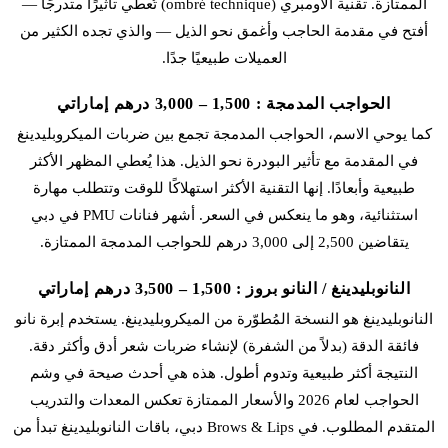
الممتازة. تقنية الأومبري (ombré technique) تُعطي تأثيرًا متدرجًا —
أفتح في مقدمة الحاجب وأغمق نحو الذيل — والذي تجده الكثير من
العميلات طبيعيًا جدًا.
الحواجب المدمجة : 1,500 – 3,000 درهم إماراتي
كما يوحي الاسم، الحواجب المدمجة تجمع بين ضربات الميكروبلیدينغ
في المقدمة مع تأثير البودرة نحو الذيل. هذا يُعطي المظهر الأكثر
طبيعية وأبعادًا. إنها التقنية الأكثر استهلاكًا للوقت وتتطلب مهارة
استثنائية، وهو ما ينعكس في السعر. أشهر فنانات PMU في دبي
يتقاضين 2,500 إلى 3,000 درهم للحواجب المدمجة الممتازة.
النانوبليدينغ / النانو بروز : 1,500 – 3,500 درهم إماراتي
النانوبليدينغ هو النسخة المُطوّرة من الميكروبلیدينغ. يستخدم إبرة نانو
فائقة الدقة (بدلاً من الشفرة) لإنشاء ضربات شعر أدق وأكثر دقة.
النتيجة أكثر طبيعية وتدوم أطول. هذه هي أحدث صيحة في وشم
الحواجب لعام 2026 والأسعار الممتازة تعكس المعدات والتدريب
المتقدم المطلوب. في Brows & Lips دبي، باقات النانوبليدينغ تبدأ من