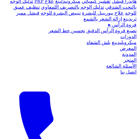
هايدرا فيشل
تقشير كيميائي
ميكرونيدلينغ
علاج PRP
تدليك الوجه
بالنحت الشدقي
تدليك الوجه بالتصريف اللمفاوي
تنظيف عميق
للوجه
علاج بيوريبيل للبشرة
تبييض البشرة للوجه
فيشل مميز
ثريدينغ
إزالة الشعر بالشمع
فروة الرأس
▸
تصبغ فروة الرأس الدقيق
تحسين خط الشعر
الدورات
ميكروبلیدينغ
بلش الشفاه
المعرض
المدونة
المتجر
الأسئلة الشائعة
اتصل بنا