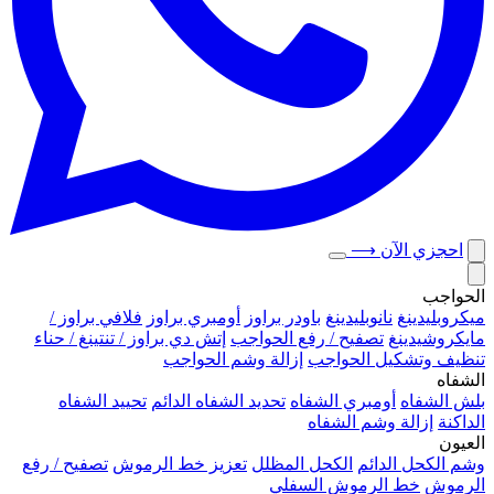
احجزي الآن
⟶
الحواجب
ميكروبلیدينغ
نانوبليدينغ
باودر براوز
أومبري براوز
فلافي براوز /
مايكروشيدينغ
تصفيح / رفع الحواجب
إتش دي براوز / تنتينغ / حناء
تنظيف وتشكيل الحواجب
إزالة وشم الحواجب
الشفاه
بلش الشفاه
أومبري الشفاه
تحديد الشفاه الدائم
تحييد الشفاه
الداكنة
إزالة وشم الشفاه
العيون
وشم الكحل الدائم
الكحل المظلل
تعزيز خط الرموش
تصفيح / رفع
الرموش
خط الرموش السفلي