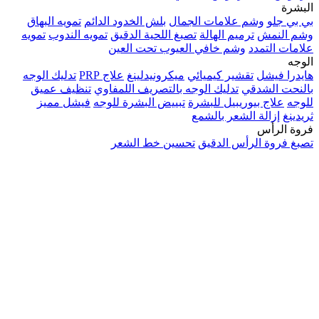
البشرة
بي بي جلو
وشم علامات الجمال
بلش الخدود الدائم
تمويه البهاق
وشم النمش
ترميم الهالة
تصبغ اللحية الدقيق
تمويه الندوب
تمويه
علامات التمدد
وشم خافي العيوب تحت العين
الوجه
هايدرا فيشل
تقشير كيميائي
ميكرونيدلينغ
علاج PRP
تدليك الوجه
بالنحت الشدقي
تدليك الوجه بالتصريف اللمفاوي
تنظيف عميق
للوجه
علاج بيوريبيل للبشرة
تبييض البشرة للوجه
فيشل مميز
ثريدينغ
إزالة الشعر بالشمع
فروة الرأس
تصبغ فروة الرأس الدقيق
تحسين خط الشعر