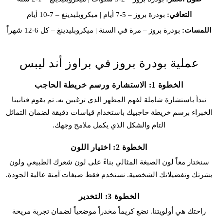
التعافي:
بودرة بروز – 5-7 أيام | ميكروبلیدينغ – 7-10 أيام
اللمسات:
بودرة بروز – مرة في السنة | ميكروبلیدينغ – كل 6-12 شهراً
عملية بودرة بروز في براوز أند ليبس
الخطوة 1: الاستشارة ورسم خريطة الحاجب
نبدأ باستشارة شاملة لفهم المظهر الذي ترغبين به. ثم يقوم فنانينا
الخبراء برسم خريطة حاجبيك باستخدام قياسات دقيقة لضمان التماثل
التام والشكل الذي يكمل ملامح وجهك.
الخطوة 2: اختيار اللون
سنختار معاً لون الصبغة المثالي بناءً على لون شعرك الطبيعي ولون
بشرتك وتفضيلاتك الشخصية. نستخدم فقط صبغات آمنة عالية الجودة.
الخطوة 3: التخدير
راحتك هي أولويتنا. نضع كريماً مخدراً موضعياً لضمان تجربة مريحة