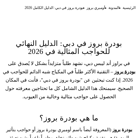
الرئيسية
المدونة
أومبري بروز
بودرة بروز في دبي: الدليل الكامل 2026
بودرة بروز في دبي: الدليل النهائي
للحواجب المثالية في 2026
في براوز أند ليبس دبي، نشهد طلباً متزايداً بشكل لا يُصدق على
بودرة بروز
– التقنية الأكثر طلباً في المكياج شبه الدائم للحواجب في
2026. إذا كنت تبحثين عن "بودرة بروز في دبي"، فأنت في المكان
الصحيح. سيمنحك هذا الدليل الشامل كل ما تحتاجين معرفته حول
الحصول على حواجب مثالية وخالية من العيوب.
ما هي بودرة بروز؟
بودرة بروز
(المعروفة أيضاً باسم أومبري بودرة بروز أو حواجب بتأثير
البودرة) هي تقنية
مكياج شبه دائم
تخلق مظهراً ناعماً يشبه تعبئة