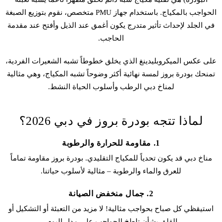
الحواجب بالمكياج. باستخدام جهاز PMU متخصص، نقوم بتوزيع الصبغة
في الجلد لإحداث تأثير متدرج يكون أغمق عند الذيل وأفتح عند مقدمة
الحاجب.
على عكس
الميكروبلیدينغ
الذي يخلق خطوطاً تشبه الشعيرات الفردية،
تمنحك
بودرة بروز
لمسة نهائية أكثر وضوحاً تشبه المكياج، وهي مثالية
لمناخ دبي الرطب وأسلوب الحياة النشط.
لماذا تتجه بودرة بروز في دبي 2026؟
1. مقاومة للحرارة والرطوبة
مناخ دبي قد يكون تحدياً للمكياج التقليدي.
بودرة بروز
مقاومة تماماً
للعرق والماء والرطوبة – مثالية لأسلوب حياتنا.
2. جمال منخفض الصيانة
استيقظي كل صباح بحواجب مثالية! لا مزيد من التعبئة أو التشكيل أو
القلق بشأن تلطخ الحواجب على مدار اليوم.