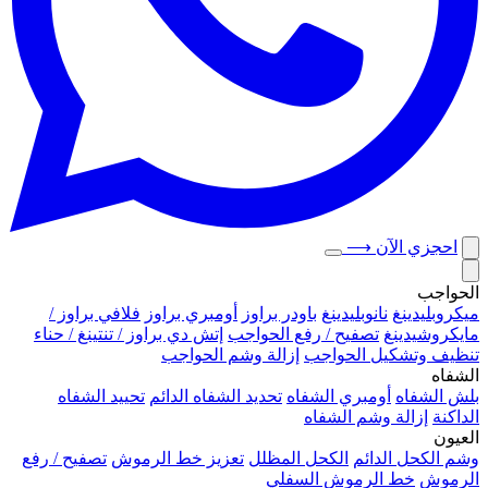
احجزي الآن
⟶
الحواجب
ميكروبلیدينغ
نانوبليدينغ
باودر براوز
أومبري براوز
فلافي براوز /
مايكروشيدينغ
تصفيح / رفع الحواجب
إتش دي براوز / تنتينغ / حناء
تنظيف وتشكيل الحواجب
إزالة وشم الحواجب
الشفاه
بلش الشفاه
أومبري الشفاه
تحديد الشفاه الدائم
تحييد الشفاه
الداكنة
إزالة وشم الشفاه
العيون
وشم الكحل الدائم
الكحل المظلل
تعزيز خط الرموش
تصفيح / رفع
الرموش
خط الرموش السفلي