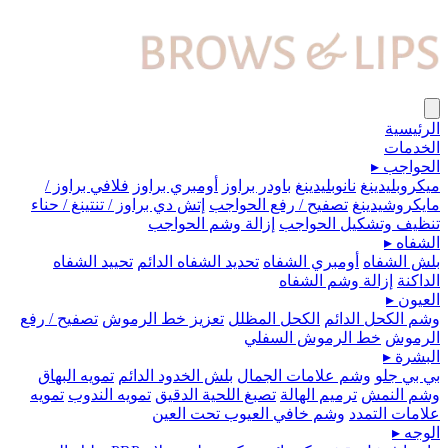
الرئيسية
الخدمات
الحواجب
▸
ميكروبلیدينغ
نانوبليدينغ
باودر براوز
أومبري براوز
فلافي براوز /
مايكروشيدينغ
تصفيح / رفع الحواجب
إتش دي براوز / تنتينغ / حناء
تنظيف وتشكيل الحواجب
إزالة وشم الحواجب
الشفاه
▸
بلش الشفاه
أومبري الشفاه
تحديد الشفاه الدائم
تحييد الشفاه
الداكنة
إزالة وشم الشفاه
العيون
▸
وشم الكحل الدائم
الكحل المظلل
تعزيز خط الرموش
تصفيح / رفع
الرموش
خط الرموش السفلي
البشرة
▸
بي بي جلو
وشم علامات الجمال
بلش الخدود الدائم
تمويه البهاق
وشم النمش
ترميم الهالة
تصبغ اللحية الدقيق
تمويه الندوب
تمويه
علامات التمدد
وشم خافي العيوب تحت العين
الوجه
▸