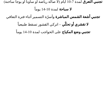
تجنبي التعرق
لمدة 7-10 أيام (لا صالة رياضة أو ساونا أو يوجا ساخنة)
لا سباحة
لمدة 10-14 يوماً
تجنبي أشعة الشمس المباشرة
وأسرّة التسمير أثناء فترة التعافي
لا تقشري أو تحكّي
– اتركي القشور تسقط طبيعياً
تجنبي وضع المكياج
على الحواجب لمدة 10-14 يوماً
الجدول الزمني لتعافي بودرة بروز
الأيام 1-3:
تظهر الحواجب أغمق وأكثر وضوحاً
الأيام 4-7:
يحدث تقشر خفيف
الأيام 7-14:
يظهر اللون أفتح مع شفاء الجلد
الأيام 14-28:
يظهر اللون الحقيقي
الأسبوع 4-6:
تظهر النتائج النهائية
تكلفة بودرة بروز في دبي 2026