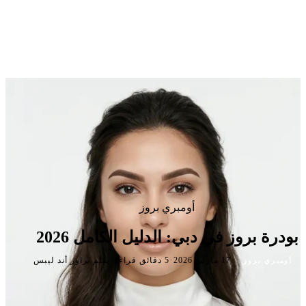
أومبري بروز
بودرة بروز في دبي: الدليل الكامل 2026
·
·
·
17 مارس 2026
5 دقائق قراءة
بقلم براوز أند ليبس
أومبري بروز