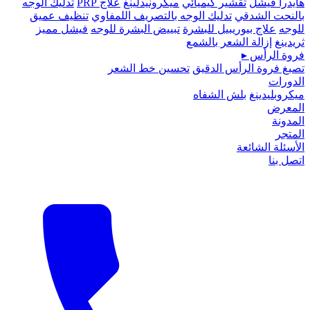
هايدرا فيشل
تقشير كيميائي
ميكرونيدلينغ
علاج PRP
تدليك الوجه
بالنحت الشدقي
تدليك الوجه بالتصريف اللمفاوي
تنظيف عميق
للوجه
علاج بيوريبيل للبشرة
تبييض البشرة للوجه
فيشل مميز
ثريدينغ
إزالة الشعر بالشمع
فروة الرأس
▸
تصبغ فروة الرأس الدقيق
تحسين خط الشعر
الدورات
ميكروبلیدينغ
بلش الشفاه
المعرض
المدونة
المتجر
الأسئلة الشائعة
اتصل بنا