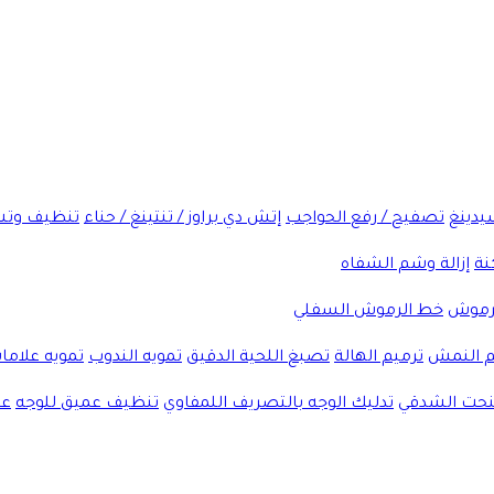
شيدينغ
تصفيح / رفع الحواجب
إتش دي براوز / تنتينغ / حناء
تنظيف وتش
نة
إزالة وشم الشفاه
لرموش
خط الرموش السفلي
 النمش
ترميم الهالة
تصبغ اللحية الدقيق
تمويه الندوب
تمويه علاما
لنحت الشدقي
تدليك الوجه بالتصريف اللمفاوي
تنظيف عميق للوجه
عل