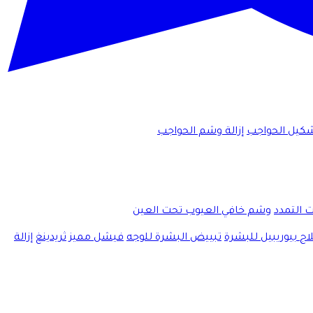
كيل الحواجب
إزالة وشم الحواجب
ت التمدد
وشم خافي العيوب تحت العين
اج بيوريبيل للبشرة
تبييض البشرة للوجه
فيشل مميز
ثريدينغ
إزالة