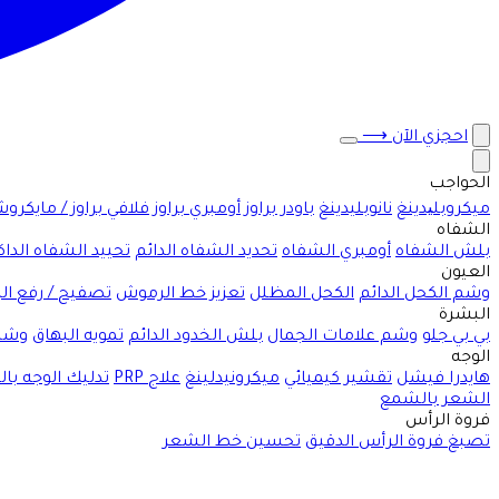
احجزي الآن
⟶
الحواجب
ميكروبلیدينغ
نانوبليدينغ
باودر براوز
أومبري براوز
فلافي براوز / مايكرو
الشفاه
بلش الشفاه
أومبري الشفاه
تحديد الشفاه الدائم
تحييد الشفاه الداك
العيون
وشم الكحل الدائم
الكحل المظلل
تعزيز خط الرموش
تصفيح / رفع ا
البشرة
بي بي جلو
وشم علامات الجمال
بلش الخدود الدائم
تمويه البهاق
وشم
الوجه
هايدرا فيشل
تقشير كيميائي
ميكرونيدلينغ
علاج PRP
تدليك الوجه با
الشعر بالشمع
فروة الرأس
تصبغ فروة الرأس الدقيق
تحسين خط الشعر