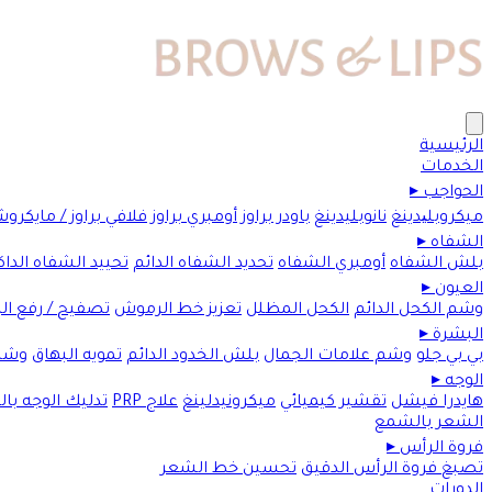
الرئيسية
الخدمات
الحواجب
▸
ميكروبلیدينغ
نانوبليدينغ
باودر براوز
أومبري براوز
فلافي براوز / مايكرو
الشفاه
▸
بلش الشفاه
أومبري الشفاه
تحديد الشفاه الدائم
تحييد الشفاه الداك
العيون
▸
وشم الكحل الدائم
الكحل المظلل
تعزيز خط الرموش
تصفيح / رفع ا
البشرة
▸
بي بي جلو
وشم علامات الجمال
بلش الخدود الدائم
تمويه البهاق
وشم
الوجه
▸
هايدرا فيشل
تقشير كيميائي
ميكرونيدلينغ
علاج PRP
تدليك الوجه با
الشعر بالشمع
فروة الرأس
▸
تصبغ فروة الرأس الدقيق
تحسين خط الشعر
الدورات