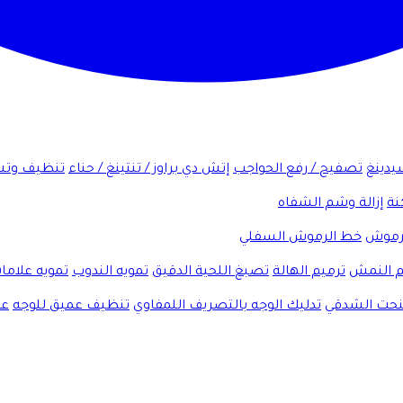
شيدينغ
تصفيح / رفع الحواجب
إتش دي براوز / تنتينغ / حناء
تنظيف وتش
نة
إزالة وشم الشفاه
لرموش
خط الرموش السفلي
 النمش
ترميم الهالة
تصبغ اللحية الدقيق
تمويه الندوب
تمويه علاما
لنحت الشدقي
تدليك الوجه بالتصريف اللمفاوي
تنظيف عميق للوجه
عل