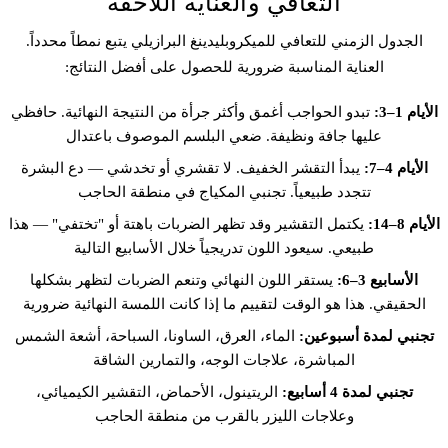
التعافي والعناية اللاحقة
الجدول الزمني للتعافي للميكروبلیدينغ البرازيلي يتبع نمطاً محدداً.
العناية المناسبة ضرورية للحصول على أفضل النتائج:
الأيام 1–3:
تبدو الحواجب أغمق وأكثر جرأة من النتيجة النهائية. حافظي
عليها جافة ونظيفة. ضعي البلسم الموصوف باعتدال
الأيام 4–7:
يبدأ التقشر الخفيف. لا تقشري أو تخدشي — دع البشرة
تتجدد طبيعياً. تجنبي المكياج في منطقة الحاجب
الأيام 8–14:
يكتمل التقشير وقد تظهر الضربات باهتة أو "تختفي" — هذا
طبيعي. سيعود اللون تدريجياً خلال الأسابيع التالية
الأسابيع 3–6:
يستقر اللون النهائي وتنعم الضربات لتظهر بشكلها
الحقيقي. هذا هو الوقت لتقييم ما إذا كانت اللمسة النهائية ضرورية
تجنبي لمدة أسبوعين:
الماء، العرق، الساونا، السباحة، أشعة الشمس
المباشرة، علاجات الوجه، والتمارين الشاقة
تجنبي لمدة 4 أسابيع:
الريتينول، الأحماض، التقشير الكيميائي،
وعلاجات الليزر بالقرب من منطقة الحاجب