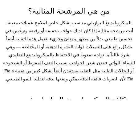
من هي المرشحة المثالية؟
الميكروبلیدينغ البرازيلي مناسب بشكل خاص لملامح عميلات معينة.
أنت مرشحة مثالية إذا كان لديك حواجب خفيفة أو رقيقة وترغبين في
تحسين طبيعي بدلاً من مظهر ممتلئ وجريء. تعمل هذه التقنية أيضاً
بشكل رائع على العميلات ذوات البشرة الدهنية أو المختلطة — وهي
بشرة غالباً ما تواجه صعوبة في الاحتفاظ بالميكروبلیدينغ التقليدي.
النساء اللواتي فقدن شعر الحواجب بسبب النتف المفرط أو الشيخوخة
أو الحالات الطبية مثل الثعلبة يستفدن أيضاً بشكل كبير من تقنية Fio a
Fio لأن الضربات فائقة الدقة يمكن وضعها بدقة لتقليد النمو الطبيعي.
تكلفة الميكروبلیدينغ البرازيلي في دبي
تختلف أسعار الميكروبلیدينغ البرازيلي في دبي حسب خبرة الفنان
وموقع الاستوديو وما إذا كانت جلسة اللمسة النهائية مشمولة. توقعي
استثمار: