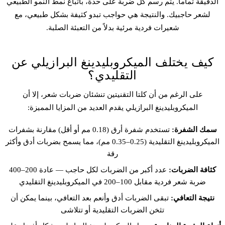
الدقيقة تماماً. يتم رسم كل ضربة على حدة، باتباع نمط النمو الطبيعي
لشعر حاجبيك. والنتيجة هي حواجب تبدو كثيفة بشكل طبيعي، مع
شعيرات فردية مرئية بدلاً من التعبئة الصلبة.
كيف يختلف الميكروبلیدينغ البرازيلي عن
التقليدي؟
على الرغم من أن كلتا التقنيتين تنشئان ضربات شعر، إلا أن
الميكروبلیدينغ البرازيلي يقدم العديد من المزايا المميزة:
سمك الشفرة:
تستخدم شفرة أرق (0.18 مم أو أقل) مقارنة بشفرات
الميكروبلیدينغ التقليدية (0.25–0.35 مم)، مما يسمح بضربات أدق وأكثر
رقة
كثافة الضربات:
عدد أكبر من الضربات لكل حاجب — عادة 200–400
ضربة شعر فردية مقابل 100–200 في الميكروبلیدينغ التقليدي
نتيجة التعافي:
تبقى الضربات أدق وأنعم بعد التعافي، بينما يمكن أن
تثخن الضربات التقليدية أو تتلاشى