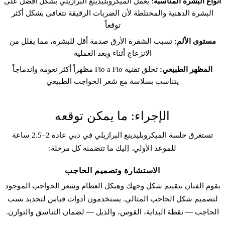
أنواع البشرة المناسبة:
يعمل الميكروبلیدينغ البرازيلي بشكل أفضل على
البشرة الدهنية والمختلطة لأن الضربات الرقيقة تتعافى بشكل أكثر
توقعاً
مستوى الألم:
تسبب الشفرة الأرق صدمة أقل للبشرة، مما يقلل من
الانزعاج أثناء وبعد العملية
المظهر الطبيعي:
تخلق تقنية Fio a Fio مظهراً أكثر نعومة واندماجاً
يتناسب بسلاسة مع شعر الحواجب الطبيعي
الإجراء: ما يمكن توقعه
تستغرق جلسة الميكروبلیدينغ البرازيلي في دبي عادة 2–2.5 ساعة
للموعد الأولي. إليك ما تتضمنه كل مرحلة:
الاستشارة وتصميم الحاجب
يقوم الفنان بتقييم شكل وجهك وهيكل العظام وشعر الحواجب الموجود
لتصميم شكل الحاجب المثالي. يستخدمون أدوات قياس لتحديد نسب
الحاجب — نقطة البداية، القوس، والذيل — لضمان التناسق والتوازن.