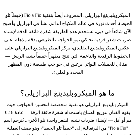
الميكروبلیدينغ البرازيلي، المعروف أيضاً بتقنية Fio a Fio (خيطاً تلو
الخيط)، أحدث ثورة في عالم المكياج الدائم. نشأ في البرازيل وأصبح
الآن شائعاً في دبي، تستخدم هذه الطريقة شفرة فائقة الدقة لإنشاء
ضربات شعر فردية تحاكي نمو الحواجب الطبيعي بدقة مذهلة. على
عكس الميكروبلیدينغ التقليدي، يركز الميكروبلیدينغ البرازيلي على
الخطوط الرفيعة والناعمة التي تنتج مظهراً خفيفاً يشبه الريش —
مثالي للعميلات اللواتي يرغبن في حواجب طبيعية دون المظهر
المحدد والمليء.
ما هو الميكروبلیدينغ البرازيلي؟
الميكروبلیدينغ البرازيلي هو تقنية متخصصة لتحسين الحواجب حيث
يقوم الفنان بتوزيع الصباغ باستخدام شفرة فائقة الرقة — عادة 0.18
مم أو أقل — لإنشاء ضربات تشبه الشعر واحدة تلو الأخرى. يُترجم اسم
"Fio a Fio" من البرتغالية إلى "خيطاً تلو الخيط"، وهو يصف العملية