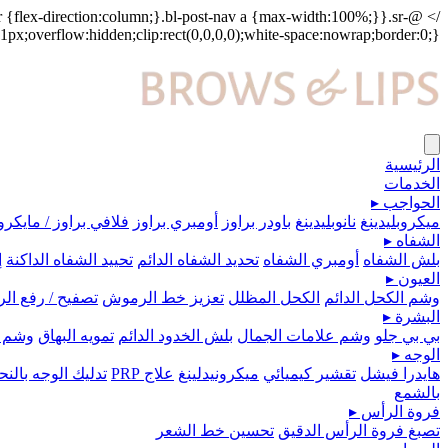
r {flex-direction:column;}.bl-post-nav a {max-width:100%;}}.sr-
/>
1px;overflow:hidden;clip:rect(0,0,0,0);white-space:nowrap;border:0;}
الرئيسية
الخدمات
الحواجب
▸
ميكروبلیدينغ
نانوبليدينغ
باودر براوز
أومبري براوز
فلافي براوز / مايكرو
الشفاه
▸
بلش الشفاه
أومبري الشفاه
تحديد الشفاه الدائم
تحييد الشفاه الداكنة
إ
العيون
▸
وشم الكحل الدائم
الكحل المظلل
تعزيز خط الرموش
تصفيح / رفع ا
البشرة
▸
بي بي جلو
وشم علامات الجمال
بلش الخدود الدائم
تمويه البهاق
وشم 
الوجه
▸
هايدرا فيشل
تقشير كيميائي
ميكرونيدلينغ
علاج PRP
تدليك الوجه بال
بالشمع
فروة الرأس
▸
تصبغ فروة الرأس الدقيق
تحسين خط الشعر