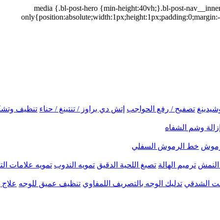
@media {.bl-post-hero {min-height:40vh;}.bl-post-nav__inne
only{position:absolute;width:1px;height:1px;padding:0;margin:-
شيدينغ
تصفيح / رفع الحواجب
إتش دي براوز / تنتينغ / حناء
تنظيف وتشك
زالة وشم الشفاه
لرموش
خط الرموش السفلي
النمش
ترميم الهالة
تصبغ اللحية الدقيق
تمويه الندوب
تمويه علامات الت
نحت الشدقي
تدليك الوجه بالتصريف اللمفاوي
تنظيف عميق للوجه
علاج ب