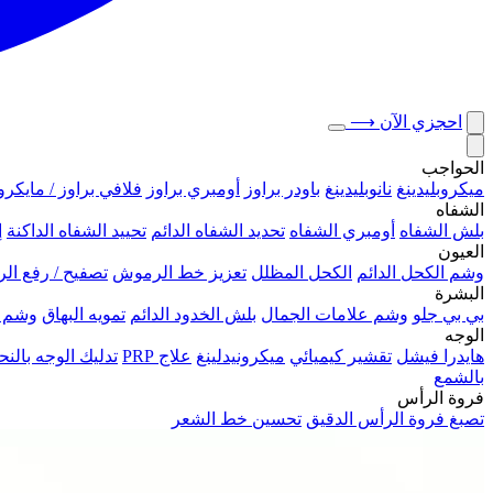
احجزي الآن
⟶
الحواجب
ميكروبلیدينغ
نانوبليدينغ
باودر براوز
أومبري براوز
فلافي براوز / مايكرو
الشفاه
بلش الشفاه
أومبري الشفاه
تحديد الشفاه الدائم
تحييد الشفاه الداكنة
إ
العيون
وشم الكحل الدائم
الكحل المظلل
تعزيز خط الرموش
تصفيح / رفع ا
البشرة
بي بي جلو
وشم علامات الجمال
بلش الخدود الدائم
تمويه البهاق
وشم 
الوجه
هايدرا فيشل
تقشير كيميائي
ميكرونيدلينغ
علاج PRP
تدليك الوجه بال
بالشمع
فروة الرأس
تصبغ فروة الرأس الدقيق
تحسين خط الشعر