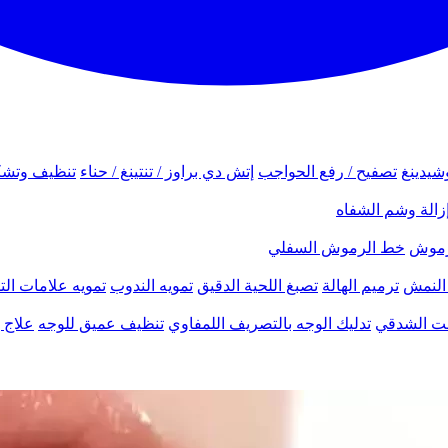
شيدينغ
تصفيح / رفع الحواجب
إتش دي براوز / تنتينغ / حناء
تنظيف وتشك
زالة وشم الشفاه
لرموش
خط الرموش السفلي
النمش
ترميم الهالة
تصبغ اللحية الدقيق
تمويه الندوب
تمويه علامات الت
نحت الشدقي
تدليك الوجه بالتصريف اللمفاوي
تنظيف عميق للوجه
علاج ب