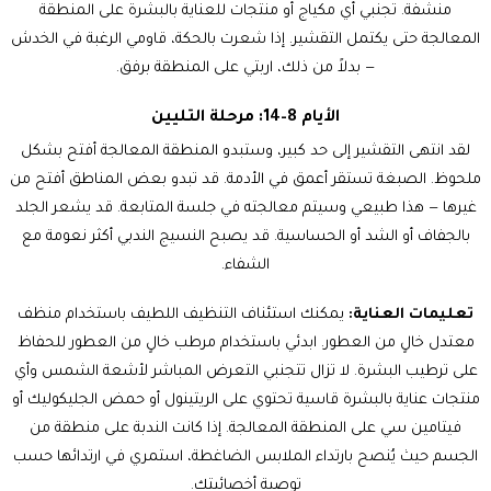
منشفة. تجنبي أي مكياج أو منتجات للعناية بالبشرة على المنطقة
المعالجة حتى يكتمل التقشير. إذا شعرت بالحكة، قاومي الرغبة في الخدش
— بدلاً من ذلك، اربتي على المنطقة برفق.
الأيام 8–14: مرحلة التليين
لقد انتهى التقشير إلى حد كبير، وستبدو المنطقة المعالجة أفتح بشكل
ملحوظ. الصبغة تستقر أعمق في الأدمة. قد تبدو بعض المناطق أفتح من
غيرها — هذا طبيعي وسيتم معالجته في جلسة المتابعة. قد يشعر الجلد
بالجفاف أو الشد أو الحساسية. قد يصبح النسيج الندبي أكثر نعومة مع
الشفاء.
تعليمات العناية:
يمكنك استئناف التنظيف اللطيف باستخدام منظف
معتدل خالٍ من العطور. ابدئي باستخدام مرطب خالٍ من العطور للحفاظ
على ترطيب البشرة. لا تزال تتجنبي التعرض المباشر لأشعة الشمس وأي
منتجات عناية بالبشرة قاسية تحتوي على الريتينول أو حمض الجليكوليك أو
فيتامين سي على المنطقة المعالجة. إذا كانت الندبة على منطقة من
الجسم حيث يُنصح بارتداء الملابس الضاغطة، استمري في ارتدائها حسب
توصية أخصائيتك.