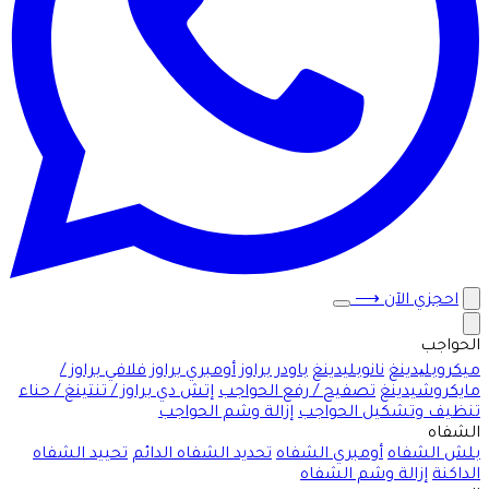
احجزي الآن
⟶
الحواجب
ميكروبلیدينغ
نانوبليدينغ
باودر براوز
أومبري براوز
فلافي براوز /
مايكروشيدينغ
تصفيح / رفع الحواجب
إتش دي براوز / تنتينغ / حناء
تنظيف وتشكيل الحواجب
إزالة وشم الحواجب
الشفاه
بلش الشفاه
أومبري الشفاه
تحديد الشفاه الدائم
تحييد الشفاه
الداكنة
إزالة وشم الشفاه