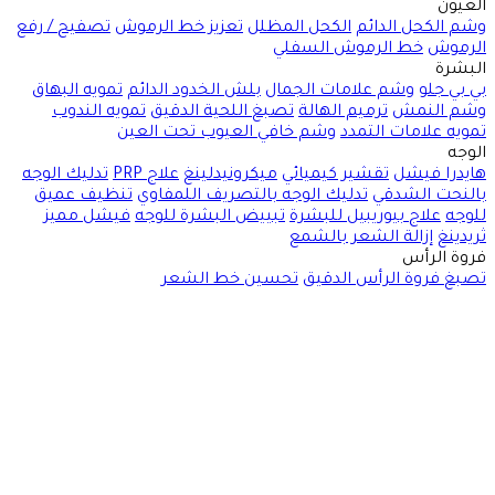
العيون
وشم الكحل الدائم
الكحل المظلل
تعزيز خط الرموش
تصفيح / رفع
الرموش
خط الرموش السفلي
البشرة
بي بي جلو
وشم علامات الجمال
بلش الخدود الدائم
تمويه البهاق
وشم النمش
ترميم الهالة
تصبغ اللحية الدقيق
تمويه الندوب
تمويه علامات التمدد
وشم خافي العيوب تحت العين
الوجه
هايدرا فيشل
تقشير كيميائي
ميكرونيدلينغ
علاج PRP
تدليك الوجه
بالنحت الشدقي
تدليك الوجه بالتصريف اللمفاوي
تنظيف عميق
للوجه
علاج بيوريبيل للبشرة
تبييض البشرة للوجه
فيشل مميز
ثريدينغ
إزالة الشعر بالشمع
فروة الرأس
تصبغ فروة الرأس الدقيق
تحسين خط الشعر