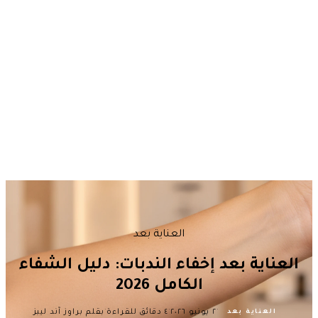
العناية بعد
العناية بعد إخفاء الندبات: دليل الشفاء
الكامل 2026
·
·
·
٢ يونيو ٢٠٢٦
٤ دقائق للقراءة
بقلم براوز آند ليبز
العناية بعد