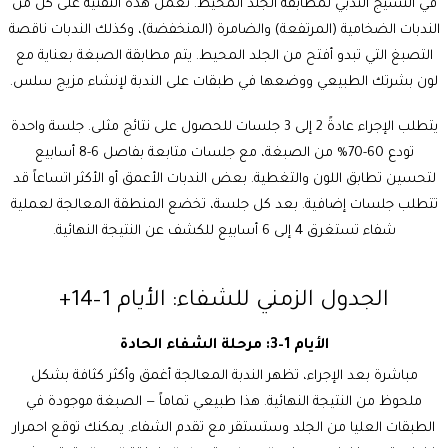
في النسيج الندبي لمطابقة الجلد المحيط. تعمل هذه التقنية على كل من
الندبات الضخامية (المرتفعة) والضامرة (المنخفضة)، وكذلك الندبات ناقصة
التصبغ التي تبدو أفتح من الجلد المحيط. يتم مطابقة الصبغة بعناية مع
لون بشرتك الطبيعي ووضعها في طبقات على الندبة لإنشاء مزيج سلس.
يتطلب الإجراء عادةً 2 إلى 3 جلسات للحصول على نتائج مثلى. جلسة واحدة
تودع 60-70% من الصبغة، مع جلسات متابعة بفاصل 6-8 أسابيع
لتحسين تطابق اللون والتغطية. بعض الندبات الأعمق أو الأكثر اتساعاً قد
تتطلب جلسات إضافية. بعد كل جلسة، تخضع المنطقة المعالجة لعملية
شفاء تستغرق 4 إلى 6 أسابيع للكشف عن النتيجة النهائية.
الجدول الزمني للشفاء: الأيام 1–14+
الأيام 1–3: مرحلة الشفاء الحادة
مباشرة بعد الإجراء، تظهر الندبة المعالجة أغمق وأكثر كثافة بشكل
ملحوظ من النتيجة النهائية. هذا طبيعي تماماً — الصبغة موجودة في
الطبقات العليا من الجلد وستستقر مع تقدم الشفاء. يمكنك توقع احمرار