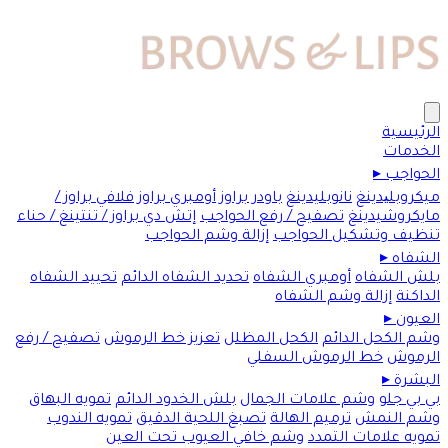
الرئيسية
الخدمات
الحواجب
▸
ميكروبلیدينغ
نانوبليدينغ
باودر براوز
أومبري براوز
فلافي براوز /
مايكروشيدينغ
تصفيح / رفع الحواجب
إتش دي براوز / تنتينغ / حناء
تنظيف وتشكيل الحواجب
إزالة وشم الحواجب
الشفاه
▸
بلش الشفاه
أومبري الشفاه
تحديد الشفاه الدائم
تحييد الشفاه
الداكنة
إزالة وشم الشفاه
العيون
▸
وشم الكحل الدائم
الكحل المظلل
تعزيز خط الرموش
تصفيح / رفع
الرموش
خط الرموش السفلي
البشرة
▸
بي بي جلو
وشم علامات الجمال
بلش الخدود الدائم
تمويه البهاق
وشم النمش
ترميم الهالة
تصبغ اللحية الدقيق
تمويه الندوب
تمويه علامات التمدد
وشم خافي العيوب تحت العين