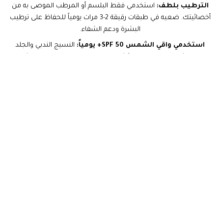
الترطيب بلطف:
استخدمي فقط البلسم أو المرطب الموصى به من
أخصائيتك. ضعيه في طبقات رقيقة 2-3 مرات يومياً للحفاظ على ترطيب
البشرة ودعم الشفاء.
استخدمي واقي الشمس SPF 50+ يومياً:
النسيج الندبي والجلد
المعالج شديدا الحساسية للأشعة فوق البنفسجية. التعرض للشمس
يمكن أن يسبب بهتان الصبغة بشكل غير متساوٍ أو تغير اللون. ضعي
واقي شمس واسع الطيف كل صباح بعد اكتمال مرحلة الشفاء الأولية.
احضري جلسة المتابعة:
جلسة متابعة بعد 6-8 أسابيع من العلاج
ضرورية لإتقان تطابق اللون وضمان التغطية الكاملة للندبة.
حافظي على نظافة المنطقة:
نظفي المنطقة المعالجة بلطف بالماء
الفاتر وجففي بالتربيت. تجنبي الفرك أو استخدام الأقمشة الكاشطة.
ارتدي الملابس الضاغطة إذا كان ذلك مناسباً:
إذا أوصت أخصائيتك
بارتداء الملابس الضاغطة للندبات المرتفعة، ارتديها حسب التعليمات. فهي
تساعد في الحفاظ على الندبة مسطحة وتعزز الاحتفاظ بالصبغة.
نامي في وضع آمن:
إذا كانت الندبة المعالجة على وجهك أو صدرك، حاولي
النوم على ظهرك لتجنب الضغط أو الاحتكاك.
ارتدي ملابس فضفاضة وناعمة:
للندبات على الجسم، اختاري أقمشة