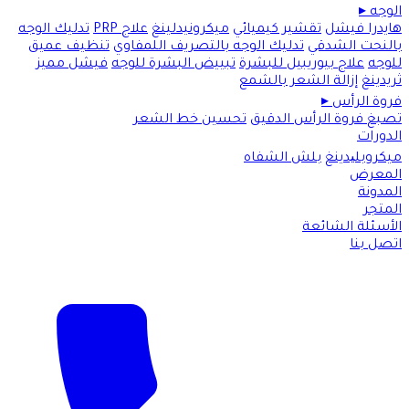
الوجه
▸
هايدرا فيشل
تقشير كيميائي
ميكرونيدلينغ
علاج PRP
تدليك الوجه
بالنحت الشدقي
تدليك الوجه بالتصريف اللمفاوي
تنظيف عميق
للوجه
علاج بيوريبيل للبشرة
تبييض البشرة للوجه
فيشل مميز
ثريدينغ
إزالة الشعر بالشمع
فروة الرأس
▸
تصبغ فروة الرأس الدقيق
تحسين خط الشعر
الدورات
ميكروبلیدينغ
بلش الشفاه
المعرض
المدونة
المتجر
الأسئلة الشائعة
اتصل بنا