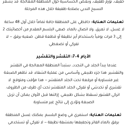
خفيف، تورم طفيف، وبعض الحساسية حول المنطقة المعالجة. قد يشعر
النسيج الندبي بصلابة طفيفة خلال هذه المرحلة.
تعليمات العناية:
حافظي على المنطقة جافة تماماً خلال أول 48 ساعة.
لا غسل، لا تعرق، ولا اتصال بالماء. ضعي البلسم المقدم من أخصائيتك 2
إلى 3 مرات يومياً باستخدام أيدٍ نظيفة أو قطعة قطن. ضعيه برفق — لا
تفركي أو تضغطي.
الأيام 4–7: التقشر والتقشير
عندما يبدأ الجلد في التجدد، ستبدأ المنطقة المعالجة في التقشر
والتقشير. هذا جزء طبيعي وأساسي من عملية الشفاء. قد تظهر الصبغة
غير متساوية أو مرقعة تحت الجلد المتقشر — هذا مؤقت ومتوقع. لا
تقشري أو تخدشي أو تفركي الجلد المتقشر تحت أي ظرف من الظروف.
اتركي القشور تسقط بشكل طبيعي. إزالتها قبل الأوان يمكن أن تزيل
الصبغة وتؤدي إلى نتائج غير متساوية.
تعليمات العناية:
استمري في وضع البلسم. يمكنك غسل المنطقة
برفق بالماء الفاتر وتجفيفها بمنشفة نظيفة — لا تفركي أو تستخدمي