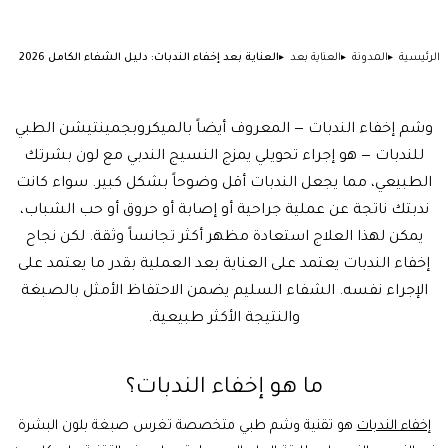
الرئيسية
المدونة
العناية بعد
العناية بعد إخفاء الندبات: دليل الشفاء الكامل 2026
وشم إخفاء الندبات — المعروف أيضاً بالميكروبجمينتيشن الطبي
للندبات — هو إجراء تحويلي يمزج النسيج الندبي مع لون بشرتك
الطبيعي، مما يجعل الندبات أقل وضوحاً بشكل كبير. سواء كانت
ندبتك ناتجة عن عملية جراحية أو إصابة أو حروق أو حب الشباب،
يمكن لهذا العلاج استعادة مظهر أكثر تجانساً وثقة. لكن نجاح
إخفاء الندبات يعتمد على العناية بعد العملية بقدر ما يعتمد على
الإجراء نفسه. الشفاء السليم يضمن الاحتفاظ الأمثل بالصبغة
والنتيجة الأكثر طبيعية.
ما هو إخفاء الندبات؟
إخفاء الندبات
هو تقنية وشم طبي متخصصة تغرس صبغة بلون البشرة