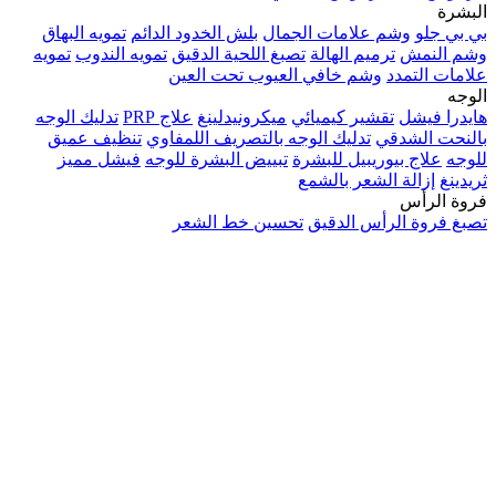
البشرة
بي بي جلو
وشم علامات الجمال
بلش الخدود الدائم
تمويه البهاق
وشم النمش
ترميم الهالة
تصبغ اللحية الدقيق
تمويه الندوب
تمويه
علامات التمدد
وشم خافي العيوب تحت العين
الوجه
هايدرا فيشل
تقشير كيميائي
ميكرونيدلينغ
علاج PRP
تدليك الوجه
بالنحت الشدقي
تدليك الوجه بالتصريف اللمفاوي
تنظيف عميق
للوجه
علاج بيوريبيل للبشرة
تبييض البشرة للوجه
فيشل مميز
ثريدينغ
إزالة الشعر بالشمع
فروة الرأس
تصبغ فروة الرأس الدقيق
تحسين خط الشعر