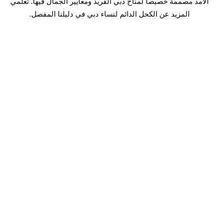
الأمد مصممة خصيصاً لمناخ دبي الفريد ومعايير الجمال فيها. تعلمي
المزيد عن
الكحل الدائم
لنساء دبي في دليلنا المفصل.
ما يميز براوز آند ليبز
فنانون معتمدون في المكياج الدائم مع تدريب مكثف
أصباغ آمنة وعالية الجودة مصممة خصيصاً لدرجات بشرة الشرق
الأوسط
معدات متطورة وبروتوكولات تعقيم صارمة
استشارات شخصية لتحقيق المظهر الذي ترغبين به
دعم شامل للعناية ما بعد الجلسة
ما يمكن توقعه خلال جلستك
الاستشارة:
مناقشة أهدافك وفحص ملامح وجهك
التصميم:
إنشاء تصميم مخصص يكمل جمالك الطبيعي
الإجراء:
تطبيق احترافي باستخدام تقنيات متقدمة
العناية ما بعد الجلسة:
تعليمات مفصلة للتعافي الأمثل