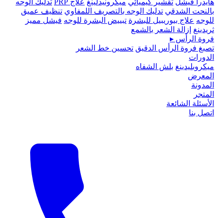
هايدرا فيشل
تقشير كيميائي
ميكرونيدلينغ
علاج PRP
تدليك الوجه
بالنحت الشدقي
تدليك الوجه بالتصريف اللمفاوي
تنظيف عميق
للوجه
علاج بيوريبيل للبشرة
تبييض البشرة للوجه
فيشل مميز
ثريدينغ
إزالة الشعر بالشمع
فروة الرأس
▸
تصبغ فروة الرأس الدقيق
تحسين خط الشعر
الدورات
ميكروبلیدينغ
بلش الشفاه
المعرض
المدونة
المتجر
الأسئلة الشائعة
اتصل بنا