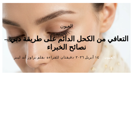
العيون
التعافي من الكحل الدائم على طريقة دبي –
نصائح الخبراء
·
·
·
١٤ أبريل ٢٠٢٦
دقيقتان للقراءة
بقلم براوز آند ليبز
العيون