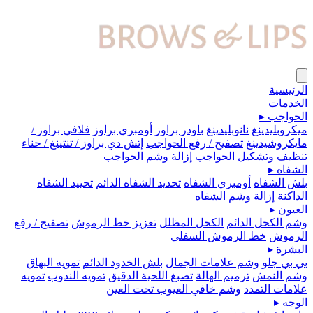
الرئيسية
الخدمات
الحواجب
▸
ميكروبلیدينغ
نانوبليدينغ
باودر براوز
أومبري براوز
فلافي براوز /
مايكروشيدينغ
تصفيح / رفع الحواجب
إتش دي براوز / تنتينغ / حناء
تنظيف وتشكيل الحواجب
إزالة وشم الحواجب
الشفاه
▸
بلش الشفاه
أومبري الشفاه
تحديد الشفاه الدائم
تحييد الشفاه
الداكنة
إزالة وشم الشفاه
العيون
▸
وشم الكحل الدائم
الكحل المظلل
تعزيز خط الرموش
تصفيح / رفع
الرموش
خط الرموش السفلي
البشرة
▸
بي بي جلو
وشم علامات الجمال
بلش الخدود الدائم
تمويه البهاق
وشم النمش
ترميم الهالة
تصبغ اللحية الدقيق
تمويه الندوب
تمويه
علامات التمدد
وشم خافي العيوب تحت العين
الوجه
▸