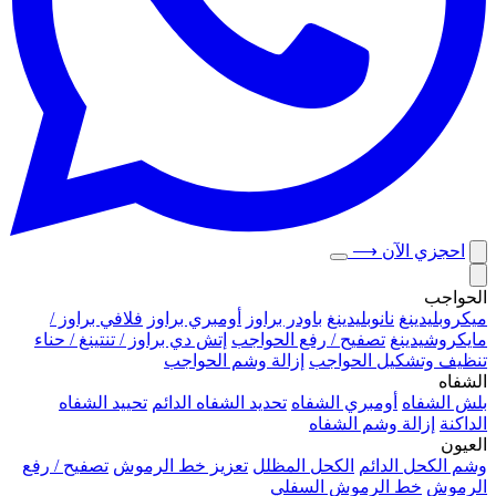
احجزي الآن
⟶
الحواجب
ميكروبلیدينغ
نانوبليدينغ
باودر براوز
أومبري براوز
فلافي براوز /
مايكروشيدينغ
تصفيح / رفع الحواجب
إتش دي براوز / تنتينغ / حناء
تنظيف وتشكيل الحواجب
إزالة وشم الحواجب
الشفاه
بلش الشفاه
أومبري الشفاه
تحديد الشفاه الدائم
تحييد الشفاه
الداكنة
إزالة وشم الشفاه
العيون
وشم الكحل الدائم
الكحل المظلل
تعزيز خط الرموش
تصفيح / رفع
الرموش
خط الرموش السفلي