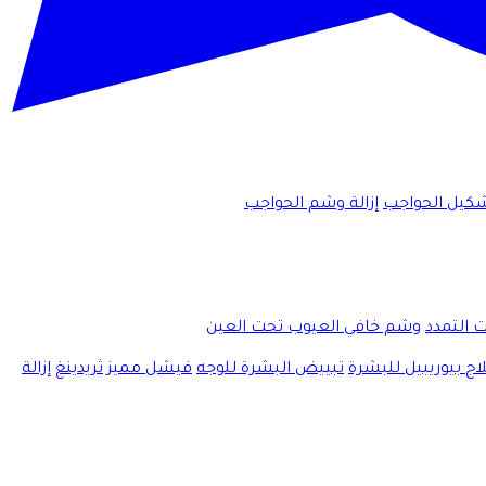
كيل الحواجب
إزالة وشم الحواجب
ت التمدد
وشم خافي العيوب تحت العين
اج بيوريبيل للبشرة
تبييض البشرة للوجه
فيشل مميز
ثريدينغ
إزالة