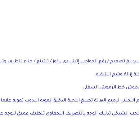
شيدينغ
تصفيح / رفع الحواجب
إتش دي براوز / تنتينغ / حناء
تنظيف وتش
نة
إزالة وشم الشفاه
لرموش
خط الرموش السفلي
 النمش
ترميم الهالة
تصبغ اللحية الدقيق
تمويه الندوب
تمويه علاما
لنحت الشدقي
تدليك الوجه بالتصريف اللمفاوي
تنظيف عميق للوجه
عل