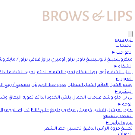
الرئيسية
الخدمات
الحواجب
▸
ميكروبلیدينغ
نانوبليدينغ
باودر براوز
أومبري براوز
فلافي براوز / مايكرو
الشفاه
▸
بلش الشفاه
أومبري الشفاه
تحديد الشفاه الدائم
تحييد الشفاه الداك
العيون
▸
وشم الكحل الدائم
الكحل المظلل
تعزيز خط الرموش
تصفيح / رفع ا
البشرة
▸
بي بي جلو
وشم علامات الجمال
بلش الخدود الدائم
تمويه البهاق
وشم
الوجه
▸
هايدرا فيشل
تقشير كيميائي
ميكرونيدلينغ
علاج PRP
تدليك الوجه با
الشعر بالشمع
فروة الرأس
▸
تصبغ فروة الرأس الدقيق
تحسين خط الشعر
الدورات