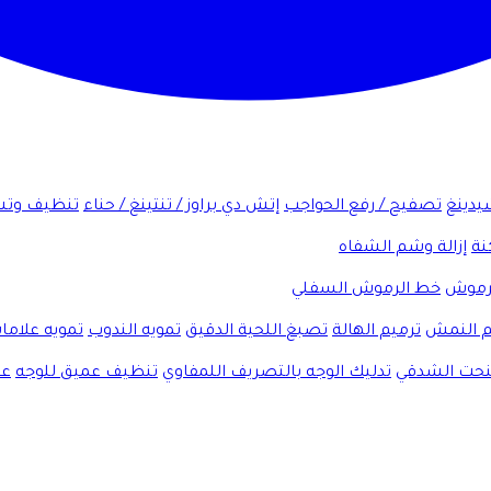
شيدينغ
تصفيح / رفع الحواجب
إتش دي براوز / تنتينغ / حناء
تنظيف وتش
نة
إزالة وشم الشفاه
لرموش
خط الرموش السفلي
 النمش
ترميم الهالة
تصبغ اللحية الدقيق
تمويه الندوب
تمويه علاما
لنحت الشدقي
تدليك الوجه بالتصريف اللمفاوي
تنظيف عميق للوجه
عل