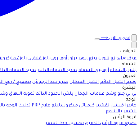
احجزي الآن
⟶
الحواجب
ميكروبلیدينغ
نانوبليدينغ
باودر براوز
أومبري براوز
فلافي براوز / مايكرو
الشفاه
بلش الشفاه
أومبري الشفاه
تحديد الشفاه الدائم
تحييد الشفاه الداك
العيون
وشم الكحل الدائم
الكحل المظلل
تعزيز خط الرموش
تصفيح / رفع ا
البشرة
بي بي جلو
وشم علامات الجمال
بلش الخدود الدائم
تمويه البهاق
وشم
الوجه
هايدرا فيشل
تقشير كيميائي
ميكرونيدلينغ
علاج PRP
تدليك الوجه با
الشعر بالشمع
فروة الرأس
تصبغ فروة الرأس الدقيق
تحسين خط الشعر