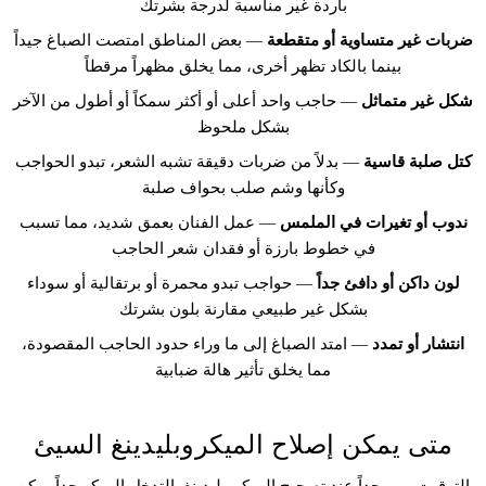
باردة غير مناسبة لدرجة بشرتك
ضربات غير متساوية أو متقطعة
— بعض المناطق امتصت الصباغ جيداً
بينما بالكاد تظهر أخرى، مما يخلق مظهراً مرقطاً
شكل غير متماثل
— حاجب واحد أعلى أو أكثر سمكاً أو أطول من الآخر
بشكل ملحوظ
كتل صلبة قاسية
— بدلاً من ضربات دقيقة تشبه الشعر، تبدو الحواجب
وكأنها وشم صلب بحواف صلبة
ندوب أو تغيرات في الملمس
— عمل الفنان بعمق شديد، مما تسبب
في خطوط بارزة أو فقدان شعر الحاجب
لون داكن أو دافئ جداً
— حواجب تبدو محمرة أو برتقالية أو سوداء
بشكل غير طبيعي مقارنة بلون بشرتك
انتشار أو تمدد
— امتد الصباغ إلى ما وراء حدود الحاجب المقصودة،
مما يخلق تأثير هالة ضبابية
متى يمكن إصلاح الميكروبلیدينغ السيئ
التوقيت مهم جداً عند تصحيح الميكروبلیدينغ. التدخل المبكر جداً يمكن