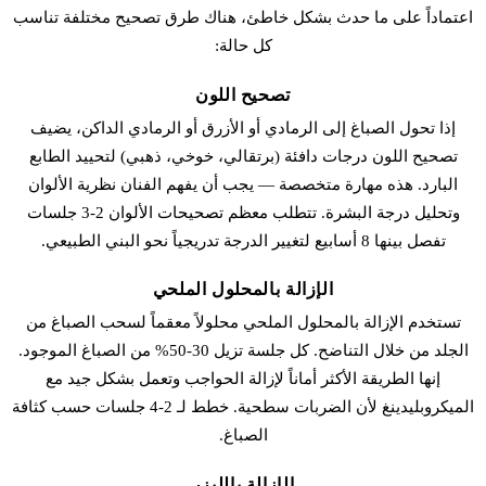
اعتماداً على ما حدث بشكل خاطئ، هناك طرق تصحيح مختلفة تناسب
كل حالة:
تصحيح اللون
إذا تحول الصباغ إلى الرمادي أو الأزرق أو الرمادي الداكن، يضيف
تصحيح اللون درجات دافئة (برتقالي، خوخي، ذهبي) لتحييد الطابع
البارد. هذه مهارة متخصصة — يجب أن يفهم الفنان نظرية الألوان
وتحليل درجة البشرة. تتطلب معظم تصحيحات الألوان 2-3 جلسات
تفصل بينها 8 أسابيع لتغيير الدرجة تدريجياً نحو البني الطبيعي.
الإزالة بالمحلول الملحي
تستخدم الإزالة بالمحلول الملحي محلولاً معقماً لسحب الصباغ من
الجلد من خلال التناضح. كل جلسة تزيل 30-50% من الصباغ الموجود.
إنها الطريقة الأكثر أماناً لإزالة الحواجب وتعمل بشكل جيد مع
الميكروبلیدينغ لأن الضربات سطحية. خطط لـ 2-4 جلسات حسب كثافة
الصباغ.
الإزالة بالليزر