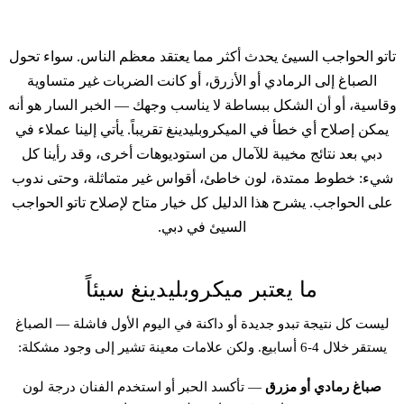
تاتو الحواجب السيئ يحدث أكثر مما يعتقد معظم الناس. سواء تحول
الصباغ إلى الرمادي أو الأزرق، أو كانت الضربات غير متساوية
وقاسية، أو أن الشكل ببساطة لا يناسب وجهك — الخبر السار هو أنه
يمكن إصلاح أي خطأ في الميكروبلیدينغ تقريباً. يأتي إلينا عملاء في
دبي بعد نتائج مخيبة للآمال من استوديوهات أخرى، وقد رأينا كل
شيء: خطوط ممتدة، لون خاطئ، أقواس غير متماثلة، وحتى ندوب
على الحواجب. يشرح هذا الدليل كل خيار متاح لإصلاح تاتو الحواجب
السيئ في دبي.
ما يعتبر ميكروبلیدينغ سيئاً
ليست كل نتيجة تبدو جديدة أو داكنة في اليوم الأول فاشلة — الصباغ
يستقر خلال 4-6 أسابيع. ولكن علامات معينة تشير إلى وجود مشكلة:
صباغ رمادي أو مزرق
— تأكسد الحبر أو استخدم الفنان درجة لون