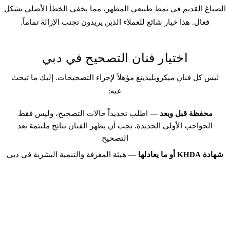
الصباغ القديم في نمط طبيعي المظهر، مما يخفي الخطأ الأصلي بشكل
فعال. هذا خيار شائع للعملاء الذين يريدون تجنب الإزالة تماماً.
اختيار فنان التصحيح في دبي
ليس كل فنان ميكروبلیدينغ مؤهلاً لإجراء التصحيحات. إليك ما تبحث
عنه:
محفظة قبل وبعد
— اطلب تحديداً حالات التصحيح، وليس فقط
الحواجب الأولى الجديدة. يجب أن يظهر الفنان نتائج ملتئمة بعد
التصحيح
شهادة KHDA أو ما يعادلها
— هيئة المعرفة والتنمية البشرية في دبي
تنظم التدريب التجميلي. الفنان المعتمد لديه مؤهلات قابلة للتحقق
اختبار رقعة على التصحيحات
— يجب على الفنان اختبار نهج التصحيح
على منطقة صغيرة أولاً، خاصة لتصحيح الألوان أو الإزالة بالليزر
استشارة وليس تقدير سريع
— فنان التصحيح الجيد يقضي 30+ دقيقة
في تحليل حاجبيك قبل اقتراح خطة. تجنب الفنانين الذين يعطون سعراً