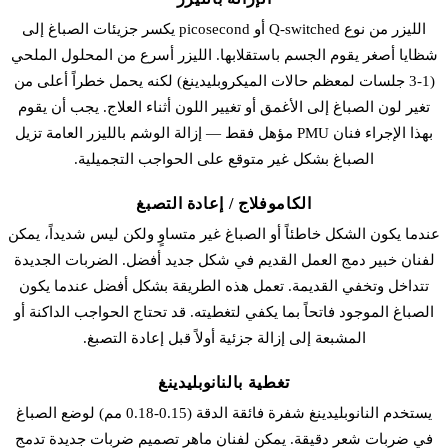
الليزر من نوع Q-switched أو picosecond يكسر جزيئات الصباغ إلى
شظايا أصغر يقوم الجسم باستقلابها. الليزر أسرع من المحلول الملحي
(1-3 جلسات لمعظم حالات الميكروبلیدينغ) لكنه يحمل خطراً أعلى من
تغير لون الصباغ إلى الأغمق أو تغيير اللون أثناء العلاج. يجب أن يقوم
بهذا الإجراء فنان PMU مؤهل فقط — إزالة الوشم بالليزر العامة تزيل
الصباغ بشكل غير متوقع على الحواجب التجميلية.
الكاموفلاج / إعادة التصبغ
عندما يكون الشكل خاطئاً أو الصباغ غير متساوٍ ولكن ليس شديداً، يمكن
لفنان خبير دمج العمل القديم في شكل جديد أفضل. الضربات الجديدة
تتداخل وتخفي القديمة. تعمل هذه الطريقة بشكل أفضل عندما يكون
الصباغ الموجود فاتحاً بما يكفي لتغطيته. قد تحتاج الحواجب الداكنة أو
المشبعة إلى إزالة جزئية أولاً قبل إعادة التصبغ.
تغطية بالنانوبلیدينغ
يستخدم النانوبلیدينغ شفرة فائقة الدقة (0.15-0.18 مم) لوضع الصباغ
في ضربات شعر دقيقة. يمكن لفنان ماهر تصميم ضربات جديدة تدمج