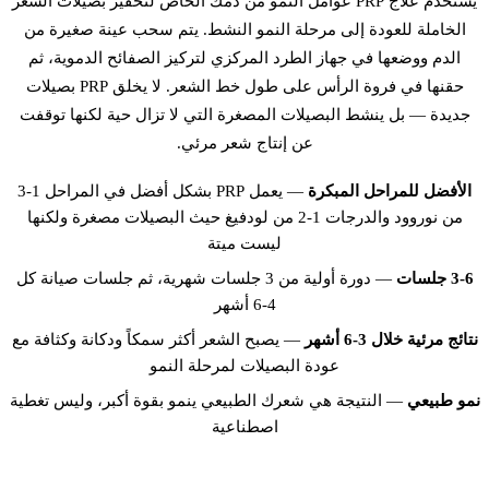
يستخدم علاج PRP عوامل النمو من دمك الخاص لتحفيز بصيلات الشعر
الخاملة للعودة إلى مرحلة النمو النشط. يتم سحب عينة صغيرة من
الدم ووضعها في جهاز الطرد المركزي لتركيز الصفائح الدموية، ثم
حقنها في فروة الرأس على طول خط الشعر. لا يخلق PRP بصيلات
جديدة — بل ينشط البصيلات المصغرة التي لا تزال حية لكنها توقفت
عن إنتاج شعر مرئي.
الأفضل للمراحل المبكرة
— يعمل PRP بشكل أفضل في المراحل 1-3
من نوروود والدرجات 1-2 من لودفيغ حيث البصيلات مصغرة ولكنها
ليست ميتة
3-6 جلسات
— دورة أولية من 3 جلسات شهرية، ثم جلسات صيانة كل
4-6 أشهر
نتائج مرئية خلال 3-6 أشهر
— يصبح الشعر أكثر سمكاً ودكانة وكثافة مع
عودة البصيلات لمرحلة النمو
نمو طبيعي
— النتيجة هي شعرك الطبيعي ينمو بقوة أكبر، وليس تغطية
اصطناعية