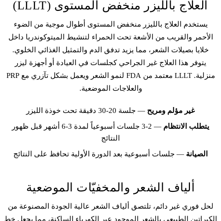
العلاج بالليزر منخفض المستوى (LLLT)
يستخدم العلاج بالليزر منخفض المستوى أطوال موجية من الضوء
الأحمر والقريب من الأشعة تحت الحمراء لتنشيط الميتوكوندريا داخل
خلايا بصيلات الشعر، مما يزيد تدفق الدم والتمثيل الغذائي الخلوي.
يتوفر هذا العلاج غير الجراحي كجلسات في العيادة أو أجهزة ليزر
منزلية. LLLT معتمد من FDA لنمو الشعر ويعمل بشكل تآزري مع PRP
والعلاجات الموضعية.
غير مؤلم ومريح
— جلسة 20-30 دقيقة تحت خوذة الليزر
يتطلب الانتظام
— 2-3 جلسات أسبوعياً لمدة 3-6 أشهر قبل ظهور
النتائج
الصيانة
— جلسات أسبوعية بعد الدورة الأولية تحافظ على النتائج
ألياف الشعر والمخفيّات الموضعية
لحل فوري غير دائم، تلتصق ألياف الشعر عالية الجودة المصنوعة من
الكيراتين الطبيعي بالشعر الموجود عبر الكهرباء الساكنة، مما يجعل خط