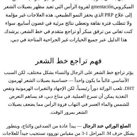
الميكروبيgmentación لفروة الرأس التي تعيد مظهر بصيلات الشعر
إلى علاج PRP الذي يحفز النمو الطبيعي. هذه العلاجات غير مؤلمة
ولا تتطلب فترة نقاهة وتعطي نتائج مرئية في غضون أسابيع. سواء
كنت تعاني من ترقق مبكر أو تراجع متقدم في خط الشعر، يرشدك
هذا الدليل عبر جميع الخيارات غير الجراحية المتاحة في دبي.
فهم تراجع خط الشعر
يؤثر تراجع خط الشعر على الرجال والنساء بشكل مختلف، لكن السبب
الأساسي غالباً ما يكون واحداً — حساسية بصيلات الشعر لهرمون
DHT. تلعب الوراثة دوراً رئيسياً، لكن الإجهاد والتغيرات الهرمونية ونقص
التغذية يمكن أن تسرع العملية. في مناخ دبي، قد يساهم التعرض
للشمس والماء العسر في التهاب فروة الرأس مما يضعف بصيلات
الشعر بمرور الوقت.
الصلع الوراثي عند الرجال
— يبدأ عادة من الصدغين والتاج، ويتطور
بشكل حرف M. المراحل 1-3 من مقياس نوروود تستجيب جيداً للعلاجات