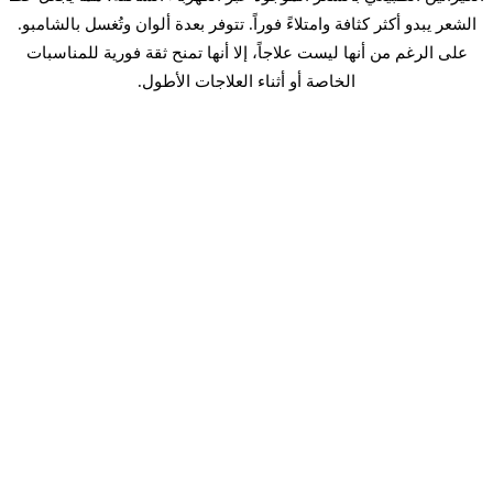
الشعر يبدو أكثر كثافة وامتلاءً فوراً. تتوفر بعدة ألوان وتُغسل بالشامبو.
على الرغم من أنها ليست علاجاً، إلا أنها تمنح ثقة فورية للمناسبات
الخاصة أو أثناء العلاجات الأطول.
العلاجات الموضعية: المينوكسيديل
والفيناستيرايد
المينوكسيديل هو موسع للأوعية الدموية موضعي يزيد تدفق الدم إلى
بصيلات الشعر، متوفر بدون وصفة طبية في صيدليات دبي.
الفيناستيرايد هو دواء فموي بوصفة طبية يمنع إنتاج DHT. كلاهما مثبت
في إبطاء تساقط الشعر وتحفيز النمو في المراحل المبكرة. يُنصح
باستشارة طبيب شعر أو طبيب جلدية قبل البدء بأي منهما.
ما هو الخيار غير الجراحي المناسب لك
يعتمد أفضل نهج على مرحلة تساقط شعرك وميزانيتك والنتيجة
المرجوة: