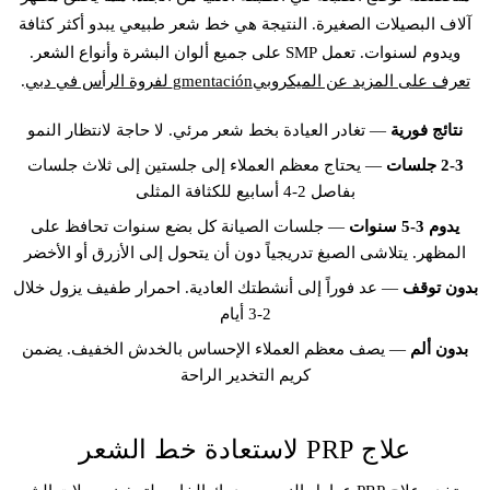
آلاف البصيلات الصغيرة. النتيجة هي خط شعر طبيعي يبدو أكثر كثافة
ويدوم لسنوات. تعمل SMP على جميع ألوان البشرة وأنواع الشعر.
تعرف على المزيد عن الميكروبيgmentación لفروة الرأس في دبي
.
نتائج فورية
— تغادر العيادة بخط شعر مرئي. لا حاجة لانتظار النمو
2-3 جلسات
— يحتاج معظم العملاء إلى جلستين إلى ثلاث جلسات
بفاصل 2-4 أسابيع للكثافة المثلى
يدوم 3-5 سنوات
— جلسات الصيانة كل بضع سنوات تحافظ على
المظهر. يتلاشى الصبغ تدريجياً دون أن يتحول إلى الأزرق أو الأخضر
بدون توقف
— عد فوراً إلى أنشطتك العادية. احمرار طفيف يزول خلال
2-3 أيام
بدون ألم
— يصف معظم العملاء الإحساس بالخدش الخفيف. يضمن
كريم التخدير الراحة
علاج PRP لاستعادة خط الشعر