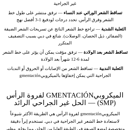
غير الجراحية
تساقط الشعر الوراثي عند النساء
— ترقق منتشر على طول خط
الشعر وفرق الرأس. تحدد درجات لودفيغ 1-3 أفضل نهج
الثعلبة الشدية
— تراجع خط الشعر الناتج عن تسريحات الشعر الضيقة
(الضفائر، ذيل الحصان، الوصلات). شائع في دبي بسبب التصفيف
المتكرر
تساقط الشعر بعد الولادة
— ترقق مؤقت يمكن أن يؤثر على خط الشعر
لمدة 6-12 شهراً بعد الولادة
الثعلبة الندبية
— تساقط الشعر من الإصابات أو الحروق أو الندبات
الجراحية التي يمكن إخفاؤها بالميكروبيgmentación
الميكروبيGMENTACIÓN لفروة الرأس
(SMP) — الحل غير الجراحي الرائد
الميكروبيgmentación لفروة الرأس هي الطريقة الأكثر شيوعاً
لاستعادة خط الشعر غير الجراحية في دبي. تستخدم إبراً دقيقة
متخصصة لوضع الصبغة في الطبقة العليا من الجلد، مما يخلق مظهر