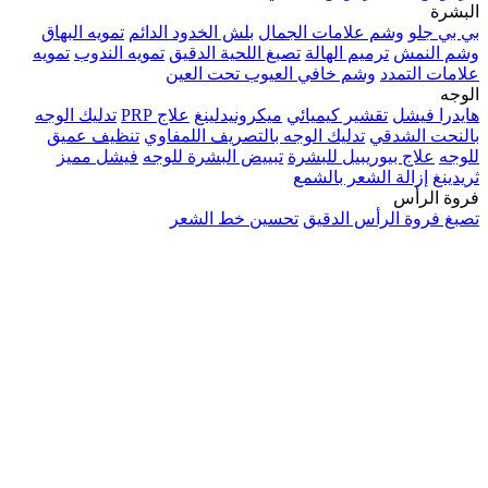
البشرة
بي بي جلو
وشم علامات الجمال
بلش الخدود الدائم
تمويه البهاق
وشم النمش
ترميم الهالة
تصبغ اللحية الدقيق
تمويه الندوب
تمويه
علامات التمدد
وشم خافي العيوب تحت العين
الوجه
هايدرا فيشل
تقشير كيميائي
ميكرونيدلينغ
علاج PRP
تدليك الوجه
بالنحت الشدقي
تدليك الوجه بالتصريف اللمفاوي
تنظيف عميق
للوجه
علاج بيوريبيل للبشرة
تبييض البشرة للوجه
فيشل مميز
ثريدينغ
إزالة الشعر بالشمع
فروة الرأس
تصبغ فروة الرأس الدقيق
تحسين خط الشعر