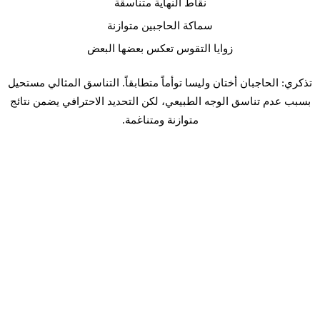
نقاط النهاية متناسقة
سماكة الحاجبين متوازنة
زوايا التقوس تعكس بعضها البعض
تذكري: الحاجبان أختان وليسا توأماً متطابقاً. التناسق المثالي مستحيل
بسبب عدم تناسق الوجه الطبيعي، لكن التحديد الاحترافي يضمن نتائج
متوازنة ومتناغمة.
تقنيات المكياج الدائم للحواجب
بمجرد تحديد شكل حاجبيكِ المثالي، اختيار تقنية المكياج الدائم
المناسبة يضمن أفضل النتائج
لنوع بشرتكِ
والمظهر الذي ترغبين فيه.
الميكروبليدينغ
الأفضل لـ:
البشرة العادية إلى الجافة، العميلات اللواتي يبحثن عن
ضربات شعر طبيعية
الميكروبليدينغ
يستخدم أداة يدوية لإنشاء ضربات دقيقة تشبه الشعيرات