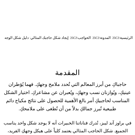
الرئيسية
المدونة
الحواجب
إيجاد شكل حاجبك المثالي: دليل شكل الوجه
المقدمة
حاجباكِ من أبرز المعالم التي تُحدد ملامح وجهكِ. فهما يُؤطران
عينيكِ، ويُوازنان نسب وجهكِ، ويُعبران عن مشاعركِ. اختيار الشكل
المناسب لحاجبيكِ أمر بالغ الأهمية للحصول على نتائج
مكياج دائم
طبيعية تُبرز جمالكِ بدلاً من أن تُطغى على ملامحكِ.
في براوز آند ليبز، تُدرك فناناتنا الخبيرات أنه لا يوجد شكل واحد يناسب
الجميع. شكل الحاجب المثالي يعتمد كلياً على هيكل وجهكِ الفريد،