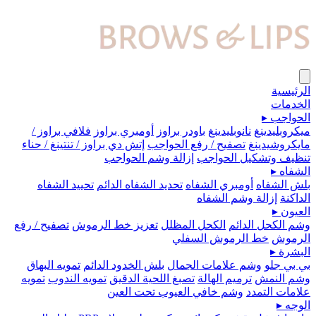
الرئيسية
الخدمات
الحواجب
▸
ميكروبلیدينغ
نانوبليدينغ
باودر براوز
أومبري براوز
فلافي براوز /
مايكروشيدينغ
تصفيح / رفع الحواجب
إتش دي براوز / تنتينغ / حناء
تنظيف وتشكيل الحواجب
إزالة وشم الحواجب
الشفاه
▸
بلش الشفاه
أومبري الشفاه
تحديد الشفاه الدائم
تحييد الشفاه
الداكنة
إزالة وشم الشفاه
العيون
▸
وشم الكحل الدائم
الكحل المظلل
تعزيز خط الرموش
تصفيح / رفع
الرموش
خط الرموش السفلي
البشرة
▸
بي بي جلو
وشم علامات الجمال
بلش الخدود الدائم
تمويه البهاق
وشم النمش
ترميم الهالة
تصبغ اللحية الدقيق
تمويه الندوب
تمويه
علامات التمدد
وشم خافي العيوب تحت العين
الوجه
▸