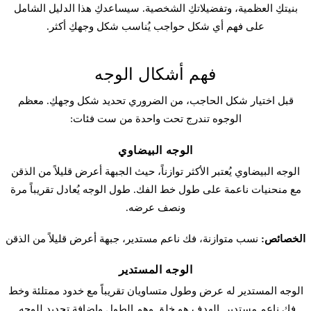
بنيتكِ العظمية، وتفضيلاتكِ الشخصية. سيساعدكِ هذا الدليل الشامل
على فهم أي شكل حواجب يُناسب شكل وجهكِ أكثر.
فهم أشكال الوجه
قبل اختيار شكل الحاجب، من الضروري تحديد شكل وجهكِ. معظم
الوجوه تندرج تحت واحدة من ست فئات:
الوجه البيضاوي
الوجه البيضاوي يُعتبر الأكثر توازناً، حيث الجبهة أعرض قليلاً من الذقن
مع منحنيات ناعمة على طول خط الفك. طول الوجه يُعادل تقريباً مرة
ونصف عرضه.
الخصائص:
نسب متوازنة، فك ناعم مستدير، جبهة أعرض قليلاً من الذقن
الوجه المستدير
الوجه المستدير له عرض وطول متساويان تقريباً مع خدود ممتلئة وخط
فك ناعم مستدير. الهدف هو خلق وهم الطول وإضافة تحديد للوجه.