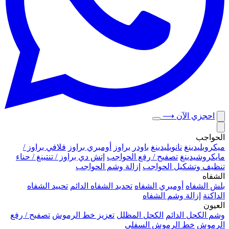
احجزي الآن
⟶
الحواجب
ميكروبلیدينغ
نانوبليدينغ
باودر براوز
أومبري براوز
فلافي براوز /
مايكروشيدينغ
تصفيح / رفع الحواجب
إتش دي براوز / تنتينغ / حناء
تنظيف وتشكيل الحواجب
إزالة وشم الحواجب
الشفاه
بلش الشفاه
أومبري الشفاه
تحديد الشفاه الدائم
تحييد الشفاه
الداكنة
إزالة وشم الشفاه
العيون
وشم الكحل الدائم
الكحل المظلل
تعزيز خط الرموش
تصفيح / رفع
الرموش
خط الرموش السفلي