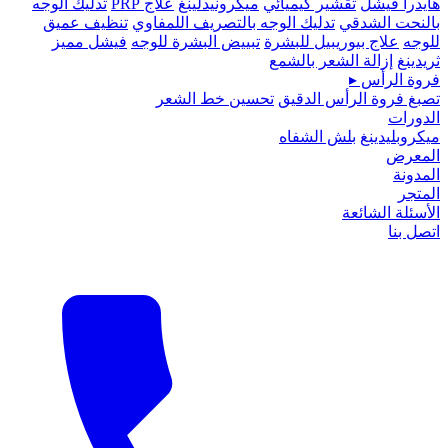
هايدرا فيشل
تقشير كيميائي
ميكرونيدلينغ
علاج PRP
تدليك الوجه
بالنحت الشدقي
تدليك الوجه بالتصريف اللمفاوي
تنظيف عميق
للوجه
علاج بيوريبيل للبشرة
تبييض البشرة للوجه
فيشل مميز
ثريدينغ
إزالة الشعر بالشمع
فروة الرأس
▸
تصبغ فروة الرأس الدقيق
تحسين خط الشعر
الدورات
ميكروبلیدينغ
بلش الشفاه
المعرض
المدونة
المتجر
الأسئلة الشائعة
اتصل بنا