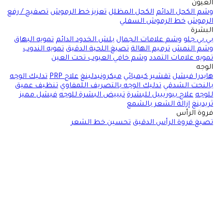
العيون
وشم الكحل الدائم
الكحل المظلل
تعزيز خط الرموش
تصفيح / رفع
الرموش
خط الرموش السفلي
البشرة
بي بي جلو
وشم علامات الجمال
بلش الخدود الدائم
تمويه البهاق
وشم النمش
ترميم الهالة
تصبغ اللحية الدقيق
تمويه الندوب
تمويه علامات التمدد
وشم خافي العيوب تحت العين
الوجه
هايدرا فيشل
تقشير كيميائي
ميكرونيدلينغ
علاج PRP
تدليك الوجه
بالنحت الشدقي
تدليك الوجه بالتصريف اللمفاوي
تنظيف عميق
للوجه
علاج بيوريبيل للبشرة
تبييض البشرة للوجه
فيشل مميز
ثريدينغ
إزالة الشعر بالشمع
فروة الرأس
تصبغ فروة الرأس الدقيق
تحسين خط الشعر