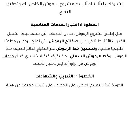
نشاركك دليلًا شاملًا لبدء مشروع الرموش الخاص بك وتحقيق
النجاح.
الخطوة ١: اختيار الخدمات المناسبة
قبل إطلاق مشروع الرموش، حددي الخدمات التي ستقدمينها. تشمل
الخيارات الأكثر طلبًا في دبي:
صفائح الرموش
التي تمنح الرموش مظهرًا
طبيعيًا منحنيًا، و
تحسين خط الرموش
عبر المكياج الدائم لتكثيف خط
الرموش، و
خط الرموش السفلي
لجاذبية إضافية. استشيري خبراء
خدمات
الرموش في براوز آند ليبز
لاختيار الأنسب.
الخطوة ٢: التدريب والشهادات
الجودة تبدأ بالتعليم. احرصي على الحصول على تدريب معتمد من هيئة
المعرفة والتنمية البشرية في دبي. يوفر مركزنا التدريبي دورات متخصصة في
صفائح الرموش
و
المكياج الدائم للعيون
لضمان حصولك على المهارات
اللازمة لتقديم خدمات احترافية.
الخطوة ٣: اختيار الموقع والتجهيزات