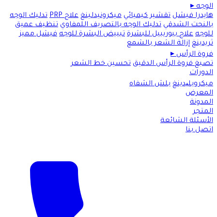
الوجه
▸
هايدرا فيشل
تقشير كيميائي
ميكرونيدلينغ
علاج PRP
تدليك الوجه
بالنحت الشدقي
تدليك الوجه بالتصريف اللمفاوي
تنظيف عميق
للوجه
علاج بيوريبيل للبشرة
تبييض البشرة للوجه
فيشل مميز
ثريدينغ
إزالة الشعر بالشمع
فروة الرأس
▸
تصبغ فروة الرأس الدقيق
تحسين خط الشعر
الدورات
ميكروبلیدينغ
بلش الشفاه
المعرض
المدونة
المتجر
الأسئلة الشائعة
اتصل بنا