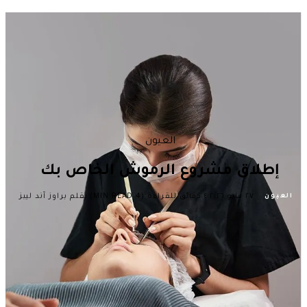
العيون
إطلاق مشروع الرموش الخاص بك
·
·
·
٢٧ مايو ٢٠٢٦
٤ دقائق للقراءة (4 MIN READ)
بقلم براوز آند ليبز
العيون