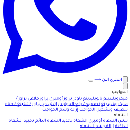
احجزي الآن
⟶
الحواجب
ميكروبلیدينغ
نانوبليدينغ
باودر براوز
أومبري براوز
فلافي براوز /
مايكروشيدينغ
تصفيح / رفع الحواجب
إتش دي براوز / تنتينغ / حناء
تنظيف وتشكيل الحواجب
إزالة وشم الحواجب
الشفاه
بلش الشفاه
أومبري الشفاه
تحديد الشفاه الدائم
تحييد الشفاه
الداكنة
إزالة وشم الشفاه