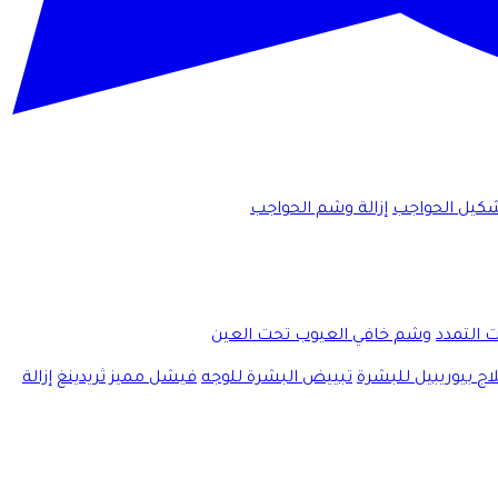
كيل الحواجب
إزالة وشم الحواجب
ت التمدد
وشم خافي العيوب تحت العين
اج بيوريبيل للبشرة
تبييض البشرة للوجه
فيشل مميز
ثريدينغ
إزالة