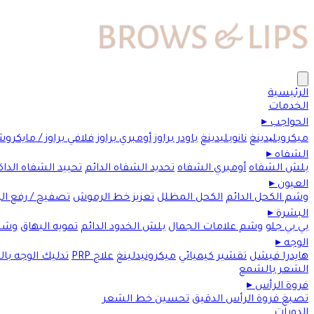
الرئيسية
الخدمات
الحواجب
▸
ميكروبلیدينغ
نانوبليدينغ
باودر براوز
أومبري براوز
فلافي براوز / مايكرو
الشفاه
▸
بلش الشفاه
أومبري الشفاه
تحديد الشفاه الدائم
تحييد الشفاه الداك
العيون
▸
وشم الكحل الدائم
الكحل المظلل
تعزيز خط الرموش
تصفيح / رفع ا
البشرة
▸
بي بي جلو
وشم علامات الجمال
بلش الخدود الدائم
تمويه البهاق
وشم
الوجه
▸
هايدرا فيشل
تقشير كيميائي
ميكرونيدلينغ
علاج PRP
تدليك الوجه با
الشعر بالشمع
فروة الرأس
▸
تصبغ فروة الرأس الدقيق
تحسين خط الشعر
الدورات