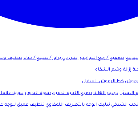
شيدينغ
تصفيح / رفع الحواجب
إتش دي براوز / تنتينغ / حناء
تنظيف وتش
نة
إزالة وشم الشفاه
لرموش
خط الرموش السفلي
 النمش
ترميم الهالة
تصبغ اللحية الدقيق
تمويه الندوب
تمويه علاما
لنحت الشدقي
تدليك الوجه بالتصريف اللمفاوي
تنظيف عميق للوجه
عل