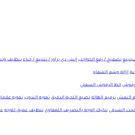
شيدينغ
تصفيح / رفع الحواجب
إتش دي براوز / تنتينغ / حناء
تنظيف وتش
نة
إزالة وشم الشفاه
لرموش
خط الرموش السفلي
 النمش
ترميم الهالة
تصبغ اللحية الدقيق
تمويه الندوب
تمويه علاما
لنحت الشدقي
تدليك الوجه بالتصريف اللمفاوي
تنظيف عميق للوجه
عل