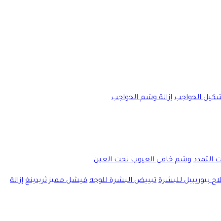
كيل الحواجب
إزالة وشم الحواجب
ت التمدد
وشم خافي العيوب تحت العين
اج بيوريبيل للبشرة
تبييض البشرة للوجه
فيشل مميز
ثريدينغ
إزالة