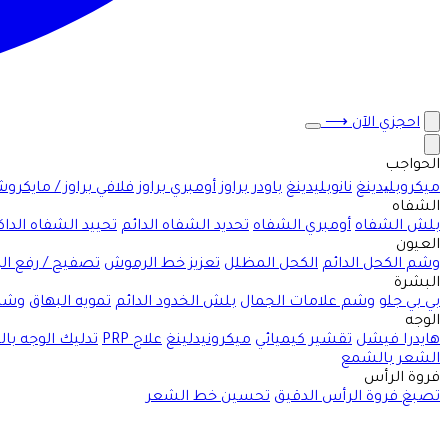
احجزي الآن
⟶
الحواجب
ميكروبلیدينغ
نانوبليدينغ
باودر براوز
أومبري براوز
فلافي براوز / مايكرو
الشفاه
بلش الشفاه
أومبري الشفاه
تحديد الشفاه الدائم
تحييد الشفاه الداك
العيون
وشم الكحل الدائم
الكحل المظلل
تعزيز خط الرموش
تصفيح / رفع ا
البشرة
بي بي جلو
وشم علامات الجمال
بلش الخدود الدائم
تمويه البهاق
وشم
الوجه
هايدرا فيشل
تقشير كيميائي
ميكرونيدلينغ
علاج PRP
تدليك الوجه با
الشعر بالشمع
فروة الرأس
تصبغ فروة الرأس الدقيق
تحسين خط الشعر