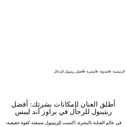
الرئيسية
المدونة
البشرة
أفضل ريتينول للرجال
أطلق العنان لإمكانات بشرتك: أفضل
ريتينول للرجال في براوز آند ليبس
في عالم العناية بالبشرة، اكتسب
الريتينول
سمعته كقوة حقيقية،