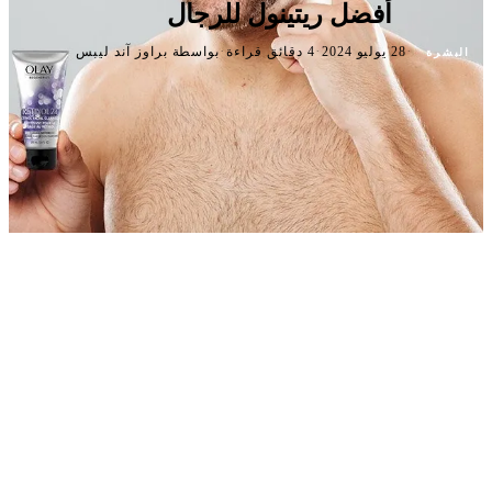
أفضل ريتينول للرجال
·
·
·
28 يوليو 2024
4 دقائق قراءة
بواسطة براوز آند ليبس
البشرة