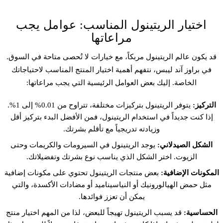
اختيار الريتينول المناسب: عوامل يجب
مراعاتها
قد يكون عالم الريتينول مربكاً، مع خيارات لا تُحصى متاحة في السوق.
في براوز آند ليبس، نتفهم أهمية اختيار المنتج المناسب لاحتياجاتك
الخاصة. إليك بعض العوامل الرئيسية التي يجب مراعاتها:
التركيز:
يتوفر الريتينول بتركيزات مختلفة، تتراوح من 0.01% إلى 1%.
إذا كنت جديداً في استخدام الريتينول، فمن الأفضل البدء بتركيز أقل
وزيادته تدريجياً مع تأقلم بشرتك.
الشكل الصيدلاني:
يوجد الريتينول في السيرومات والكريمات وحتى
الزيوت. اختر الشكل الذي يناسب نوع بشرتك وتفضيلاتك.
المكونات الإضافية:
بعض منتجات الريتينول تحتوي على مكونات إضافية
مثل حمض الهيالورونيك أو النياسيناميد أو مضادات الأكسدة، والتي
يمكن أن تعزز فوائدها.
الحساسية:
قد يسبب الريتينول تهيجاً للبعض، لذا من المهم اختيار منتج