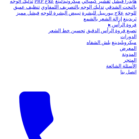
هايدرا فيشل
تقشير كيميائي
ميكرونيدلينغ
علاج PRP
تدليك الوجه
بالنحت الشدقي
تدليك الوجه بالتصريف اللمفاوي
تنظيف عميق
للوجه
علاج بيوريبيل للبشرة
تبييض البشرة للوجه
فيشل مميز
ثريدينغ
إزالة الشعر بالشمع
فروة الرأس
▸
تصبغ فروة الرأس الدقيق
تحسين خط الشعر
الدورات
ميكروبلیدينغ
بلش الشفاه
المعرض
المدونة
المتجر
الأسئلة الشائعة
اتصل بنا