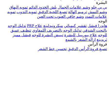
البشرة
بي بي جلو
وشم علامات الجمال
بلش الخدود الدائم
تمويه البهاق
وشم النمش
ترميم الهالة
تصبغ اللحية الدقيق
تمويه الندوب
تمويه
علامات التمدد
وشم خافي العيوب تحت العين
الوجه
هايدرا فيشل
تقشير كيميائي
ميكرونيدلينغ
علاج PRP
تدليك الوجه
بالنحت الشدقي
تدليك الوجه بالتصريف اللمفاوي
تنظيف عميق
للوجه
علاج بيوريبيل للبشرة
تبييض البشرة للوجه
فيشل مميز
ثريدينغ
إزالة الشعر بالشمع
فروة الرأس
تصبغ فروة الرأس الدقيق
تحسين خط الشعر