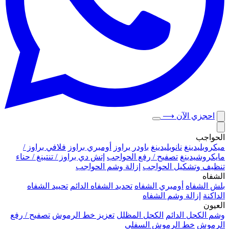
احجزي الآن
⟶
الحواجب
ميكروبلیدينغ
نانوبليدينغ
باودر براوز
أومبري براوز
فلافي براوز /
مايكروشيدينغ
تصفيح / رفع الحواجب
إتش دي براوز / تنتينغ / حناء
تنظيف وتشكيل الحواجب
إزالة وشم الحواجب
الشفاه
بلش الشفاه
أومبري الشفاه
تحديد الشفاه الدائم
تحييد الشفاه
الداكنة
إزالة وشم الشفاه
العيون
وشم الكحل الدائم
الكحل المظلل
تعزيز خط الرموش
تصفيح / رفع
الرموش
خط الرموش السفلي