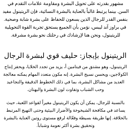
مشهور بقدرته على تحويل البشرة ومقاومة علامات التقدم في
السن. بينما يرتبط غالباً بالعناية بالبشرة النسائية، فإن الريتينول مفيد
بنفس القدر للرجال الذين يسعون للحفاظ على بشرة شابة وصحية.
في براوز آند ليبس، نؤمن بأن الجميع يستحق تجربة القوة التحويلية
للريتينول، ونحن هنا لإرشادك في رحلتك نحو بشرة مشرقة.
الريتينول بإيجاز: حليف قوي لبشرة الرجال
الريتينول، وهو مشتق من فيتامين أ، يزيد من تجدد الخلايا، ويحفز إنتاج
الكولاجين، ويحسن نسيج البشرة. إنه مكون متعدد المهام يمكنه معالجة
العديد من مشاكل البشرة، بما في ذلك الخطوط الدقيقة والتجاعيد
وحب الشباب وتفاوت لون البشرة والبهتان.
بالنسبة للرجال، يمكن أن يكون الريتينول مغيراً لقواعد اللعبة، حيث
يساعد في مكافحة الشيخوخة والأضرار البيئية وحتى التهيج المرتبط
بالحلاقة. إنها طريقة بسيطة وفعّالة لرفع مستوى روتين العناية بالبشرة
وتحقيق بشرة أكثر نعومة وشباباً.