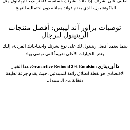
لطيف على بشرتك. إذا كانت بشرتك حساسة، فاختر بديلاً للريتينول مثل
الباكوتشيول، الذي يقدم فوائد مماثلة دون احتمالية التهيج.
توصيات براوز آند ليبس: أفضل منتجات
الريتينول للرجال
بينما يعتمد أفضل ريتينول لك على نوع بشرتك واحتياجاتك الفردية، إليك
بعض الخيارات الأعلى تقييماً التي نوصي بها:
ذا أورديناري Granactive Retinoid 2% Emulsion:
هذا الخيار
الاقتصادي هو نقطة انطلاق رائعة للمبتدئين، حيث يقدم جرعة لطيفة
وفعّالة من الريتينول.
سكينسوتيكالز Retinol 0.5 Refining Night Cream:
هذا الكريم القوي
مُركب من الريتينول النقي ومكونات مهدئة لتقليل التهيج مع تقديم نتائج
ملحوظة.
بولا تشويس Clinical 1% Retinol Treatment:
هذا العلاج القوي مثالي
لأولئك الذين يبحثون عن تجربة ريتينول أكثر كثافة. إنه مُركب بتركيز
عالٍ من الريتينول ومضادات الأكسدة لمكافحة علامات التقدم في السن