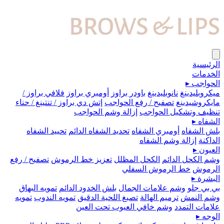
الرئيسية
الخدمات
الحواجب
▸
ميكروبلیدينغ
نانوبليدينغ
باودر براوز
أومبري براوز
فلافي براوز /
مايكروشيدينغ
تصفيح / رفع الحواجب
إتش دي براوز / تنتينغ / حناء
تنظيف وتشكيل الحواجب
إزالة وشم الحواجب
الشفاه
▸
بلش الشفاه
أومبري الشفاه
تحديد الشفاه الدائم
تحييد الشفاه
الداكنة
إزالة وشم الشفاه
العيون
▸
وشم الكحل الدائم
الكحل المظلل
تعزيز خط الرموش
تصفيح / رفع
الرموش
خط الرموش السفلي
البشرة
▸
بي بي جلو
وشم علامات الجمال
بلش الخدود الدائم
تمويه البهاق
وشم النمش
ترميم الهالة
تصبغ اللحية الدقيق
تمويه الندوب
تمويه
علامات التمدد
وشم خافي العيوب تحت العين
الوجه
▸