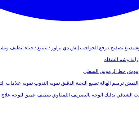
شيدينغ
تصفيح / رفع الحواجب
إتش دي براوز / تنتينغ / حناء
تنظيف وتشك
زالة وشم الشفاه
لرموش
خط الرموش السفلي
النمش
ترميم الهالة
تصبغ اللحية الدقيق
تمويه الندوب
تمويه علامات الت
نحت الشدقي
تدليك الوجه بالتصريف اللمفاوي
تنظيف عميق للوجه
علاج ب