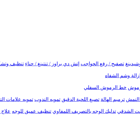
شيدينغ
تصفيح / رفع الحواجب
إتش دي براوز / تنتينغ / حناء
تنظيف وتشك
زالة وشم الشفاه
لرموش
خط الرموش السفلي
النمش
ترميم الهالة
تصبغ اللحية الدقيق
تمويه الندوب
تمويه علامات الت
نحت الشدقي
تدليك الوجه بالتصريف اللمفاوي
تنظيف عميق للوجه
علاج ب