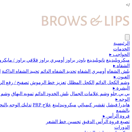
/>
الرئيسية
الخدمات
الحواجب
▸
ميكروبلیدينغ
نانوبليدينغ
باودر براوز
أومبري براوز
فلافي براوز / مايكرو
الشفاه
▸
بلش الشفاه
أومبري الشفاه
تحديد الشفاه الدائم
تحييد الشفاه الداكنة
إ
العيون
▸
وشم الكحل الدائم
الكحل المظلل
تعزيز خط الرموش
تصفيح / رفع ا
البشرة
▸
بي بي جلو
وشم علامات الجمال
بلش الخدود الدائم
تمويه البهاق
وشم 
الوجه
▸
هايدرا فيشل
تقشير كيميائي
ميكرونيدلينغ
علاج PRP
تدليك الوجه بال
بالشمع
فروة الرأس
▸
تصبغ فروة الرأس الدقيق
تحسين خط الشعر
الدورات