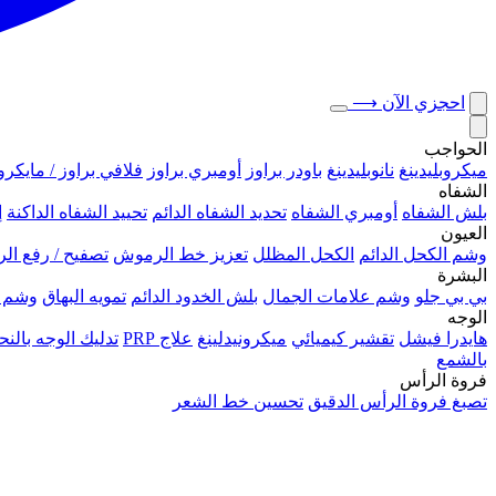
احجزي الآن
⟶
الحواجب
ميكروبلیدينغ
نانوبليدينغ
باودر براوز
أومبري براوز
فلافي براوز / مايكرو
الشفاه
بلش الشفاه
أومبري الشفاه
تحديد الشفاه الدائم
تحييد الشفاه الداكنة
إ
العيون
وشم الكحل الدائم
الكحل المظلل
تعزيز خط الرموش
تصفيح / رفع ا
البشرة
بي بي جلو
وشم علامات الجمال
بلش الخدود الدائم
تمويه البهاق
وشم 
الوجه
هايدرا فيشل
تقشير كيميائي
ميكرونيدلينغ
علاج PRP
تدليك الوجه بال
بالشمع
فروة الرأس
تصبغ فروة الرأس الدقيق
تحسين خط الشعر