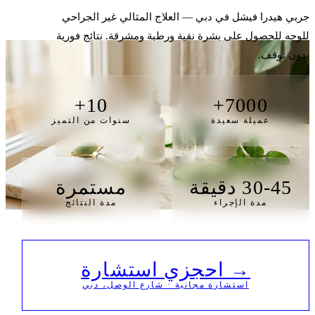
جربي هيدرا فيشل في دبي — العلاج المثالي غير الجراحي
للوجه للحصول على بشرة نقية ورطبة ومشرقة. نتائج فورية
بدون توقف.
10+
7000+
عميلة سعيدة
سنوات من التميز
30-45 دقيقة
مستمرة
مدة الإجراء
مدة النتائج
→ احجزي استشارة
استشارة مجانية · شارع الوصل، دبي