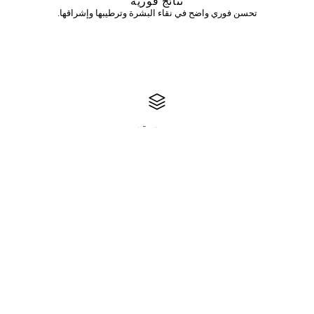
نتائج فورية
تحسن فوري واضح في نقاء البشرة وترطيبها وإشراقها.
بدون توقف
لا احمرار، لا تقشير، لا وقت تعافي. مثالي لعلاجات وقت الغداء.
جميع أنواع البشرة
آمن وفعال لجميع أنواع وألوان البشرة.