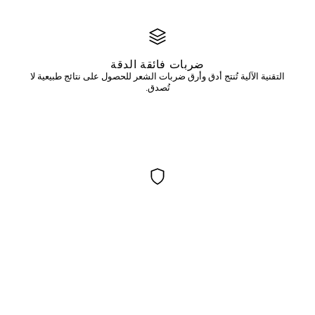
ضربات فائقة الدقة
التقنية الآلية تُنتج أدق وأرق ضربات الشعر للحصول على نتائج طبيعية لا
تُصدق.
جميع أنواع البشرة
مثالية للبشرة الدهنية والمختلطة والحساسة — يلتئم النانوبلدينغ بشكل
جميل حيث قد لا ينجح الميكروبلیدينغ.