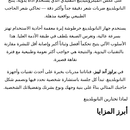
على عكس الميكروبلیدينغ التقليدي الذي يستخدم أداة يدوية، يُنتج
النانوبلدينغ ضربات شعر دقيقة جداً وأكثر دقة — تحاكي شعر الحاجب
الطبيعي بواقعية مذهلة.
يستخدم جهاز النانوبلدينغ خرطوشة إبرة معقمة أحادية الاستخدام تهتز
بسرعة عالية، وتغرس الصبغة بلطف في طبقة الأدمة العليا. هذا
الأسلوب الآلي يتيح تحكماً أفضل وثباتاً أكبر وإصابة أقل للبشرة مقارنة
بالتقنيات اليدوية. والنتيجة هي حواجب أكثر نعومة وطبيعية مع فترة
نقاهة قصيرة.
في
براوز آند ليبز
، فناناتنا مدربات بخبرة على أحدث تقنيات وأجهزة
النانوبلدينغ. تبدأ كل جلسة باستشارة شخصية نحدد فيها ونصمم شكل
حاجبك المثالي بناءً على بنية وجهك ونوع بشرتك وتفضيلاتك الشخصية.
لماذا تختارين النانوبلدينغ
أبرز
المزايا