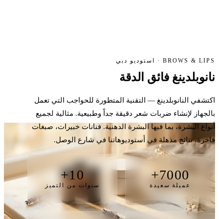
BROWS & LIPS · استوديو دبي
نانوبلدينغ
فائق الدقة
اكتشفي النانوبلدينغ — التقنية المتطورة للحواجب التي تعمل
بالجهاز لإنشاء ضربات شعر دقيقة جداً وطبيعية. مثالية لجميع
أنواع البشرة، بما فيها البشرة الدهنية. فنانات خبيرات، صبغات
فاخرة، نتائج مذهلة في أستوديوهاتنا في شارع الوصل.
10+
7000+
عميلة سعيدة
سنوات من التميز