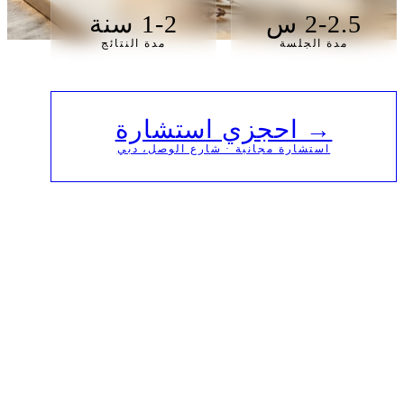
2-2.5 س
1-2 سنة
مدة الجلسة
مدة النتائج
→ احجزي استشارة
استشارة مجانية · شارع الوصل، دبي