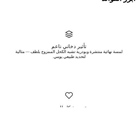
تأثير دخاني ناعم
لمسة نهائية منتشرة وبودرية تشبه الكحل الممزوج بلطف — مثالية
لتحديد طبيعي يومي.
تحدد شكل العين
التدرج التدريجي من خط الرموش إلى الخارج يخلق وهم رموش أكثر كثافة
ويفتح العينين طبيعياً.