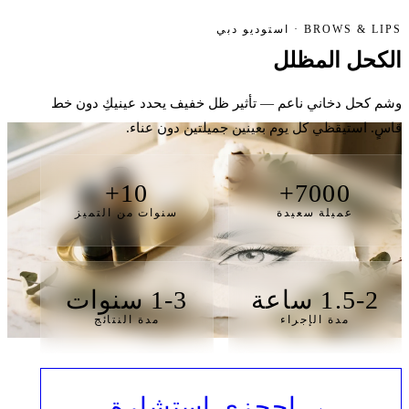
BROWS & LIPS · استوديو دبي
الكحل
المظلل
وشم كحل دخاني ناعم — تأثير ظل خفيف يحدد عينيكِ دون خط
قاسٍ. استيقظي كل يوم بعينين جميلتين دون عناء.
10+
7000+
عميلة سعيدة
سنوات من التميز
1.5-2 ساعة
1-3 سنوات
مدة الإجراء
مدة النتائج
→ احجزي استشارة