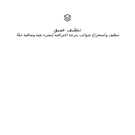
تنظيف عميق
تنظيف واستخراج شوائب بدرجة احترافية لبشرة نقية وصافية حقًا.
استرخاء تام
يتضمن تدليكًا مهدئًا للوجه لأقصى درجات الاسترخاء وتخفيف التوتر.