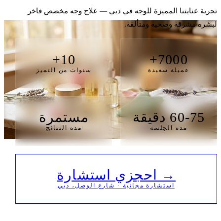
تجربة عنايتنا المميزة للوجه في دبي — علاج وجه مخصص فاخر
لبشرة مشرقة وصحية ومتألقة.
10+
7000+
عميلة سعيدة
سنوات من التميز
60-75 دقيقة
مستمرة
مدة الجلسة
مدة النتائج
→ احجزي استشارة
استشارة مجانية · شارع الوصل، دبي