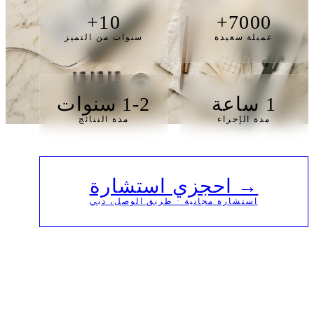
10+
7000+
عميلة سعيدة
سنوات من التميز
1 ساعة
1-2 سنوات
مدة الإجراء
مدة النتائج
→ احجزي استشارة
استشارة مجانية · طريق الوصل، دبي