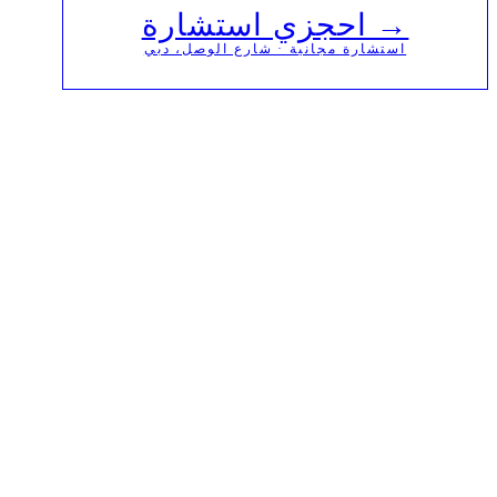
→ احجزي استشارة
استشارة مجانية · شارع الوصل، دبي