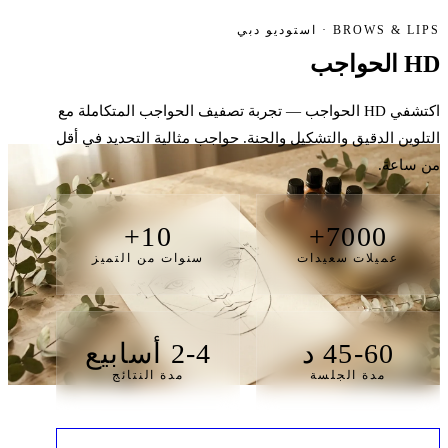
BROWS & LIPS · استوديو دبي
HD الحواجب
اكتشفي HD الحواجب — تجربة تصفيف الحواجب المتكاملة مع
التلوين الدقيق والتشكيل والحنة. حواجب مثالية التحديد في أقل
من ساعة.
10+
7000+
عميلات سعيدات
سنوات من التميز
45-60 د
2-4 أسابيع
مدة الجلسة
مدة النتائج