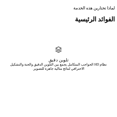
لماذا تختارين هذه الخدمة
الفوائد
الرئيسية
تلوين دقيق
نظام HD الحواجب المتكامل يجمع بين التلوين الدقيق والحنة والتشكيل
الاحترافي لنتائج مثالية جاهزة للتصوير.
جميع أنواع البشرة
مناسبة للبشرة الدهنية والمختلطة والحساسة — تلتئم HD الحواجب