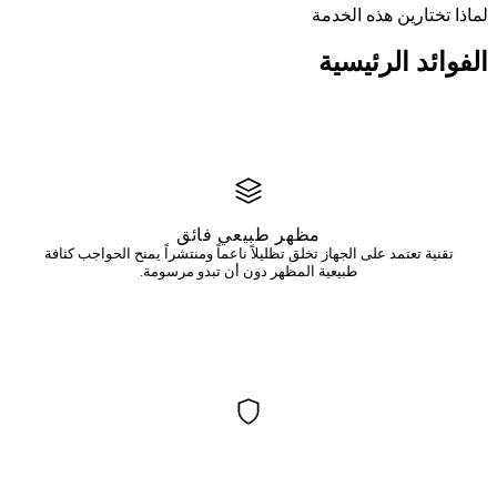
لماذا تختارين هذه الخدمة
الفوائد
الرئيسية
مظهر طبيعي فائق
تقنية تعتمد على الجهاز تخلق تظليلاً ناعماً ومنتشراً يمنح الحواجب كثافة
طبيعية المظهر دون أن تبدو مرسومة.
جميع أنواع البشرة
مناسبة للبشرة الدهنية والمختلطة والحساسة — تدوم النتائج بشكل جميل
حيث قد لا ينجح الميكروبليدينغ.