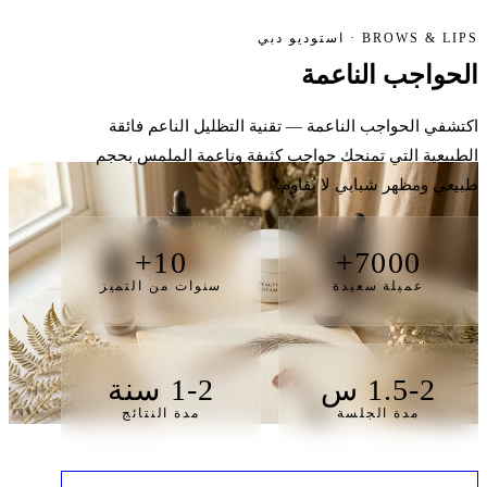
BROWS & LIPS · استوديو دبي
الحواجب الناعمة
اكتشفي الحواجب الناعمة — تقنية التظليل الناعم فائقة
الطبيعية التي تمنحك حواجب كثيفة وناعمة الملمس بحجم
طبيعي ومظهر شبابي لا يُقاوم.
10+
7000+
عميلة سعيدة
سنوات من التميز
1.5-2 س
1-2 سنة
مدة الجلسة
مدة النتائج