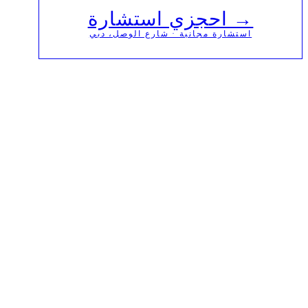
→ احجزي استشارة
استشارة مجانية · شارع الوصل، دبي