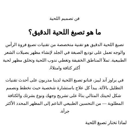
فن تصميم اللحية
ما هو
تصبغ اللحية الدقيق
؟
تصبغ اللحية الدقيق هو تقنية متخصصة من تقنيات تصبغ فروة الرأس
والوجه تعمل على توديع الصبغة في الجلد لإنشاء مظهر بصيلات الشعر
الطبيعية. تملأ المناطق الخفيفة وتغطي ندوب اللحية وتخلق مظهر لحية
أكثر كثافة وامتلاءً.
في براوز آند ليبز، فنانو تصبغ اللحية لدينا مدربون على أحدث تقنيات
التظليل بالآلة. يبدأ كل علاج باستشارة شخصية حيث نخطط ونصمم
شكل لحيتك المثالي بناءً على تشريح وجهك ونوع بشرتك والكثافة
المطلوبة — من التحسين الطبيعي الناعم إلى المظهر المحدد الأكثر
جرأة.
لماذا تختار تصبغ اللحية