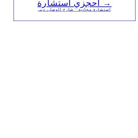
→ احجزي استشارة
استشارة مجانية · شارع الوصل، دبي