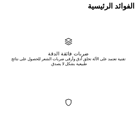
الفوائد
الرئيسية
ضربات فائقة الدقة
تقنية تعتمد على الآلة تخلق أدق وأرقى ضربات الشعر للحصول على نتائج
طبيعية بشكل لا يصدق.
جميع أنواع البشرة
مثالي للبشرة الدهنية والمختلطة والحساسة — يشفى التصبغ الدقيق
بشكل جميل.