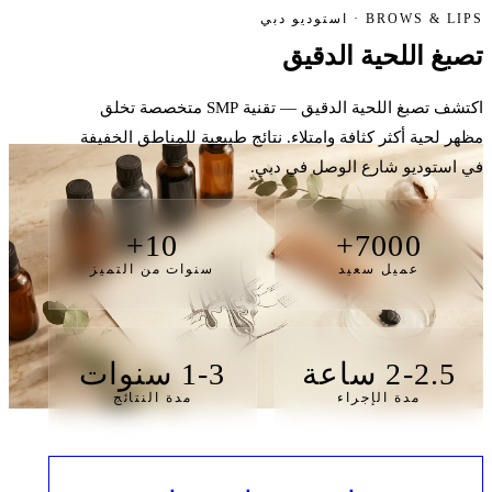
BROWS & LIPS · استوديو دبي
تصبغ
اللحية الدقيق
اكتشف تصبغ اللحية الدقيق — تقنية SMP متخصصة تخلق
مظهر لحية أكثر كثافة وامتلاء. نتائج طبيعية للمناطق الخفيفة
في استوديو شارع الوصل في دبي.
10+
7000+
عميل سعيد
سنوات من التميز
2-2.5 ساعة
1-3 سنوات
مدة الإجراء
مدة النتائج