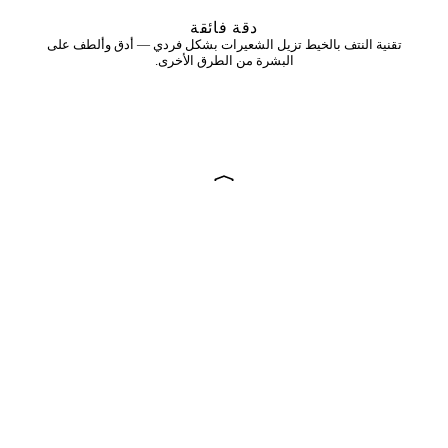
دقة فائقة
تقنية النتف بالخيط تزيل الشعيرات بشكل فردي — أدق وألطف على
البشرة من الطرق الأخرى.
مناسب لجميع البشرة
مثالي لجميع أنواع البشرة بما فيها الحساسة — النتف يتجنب ملامسة
المواد الكيميائية.
لطيف على البشرة
تقنية النتف أقل إزعاجاً للبشرة، مما يوفر تجربة مريحة وأقل احمراراً