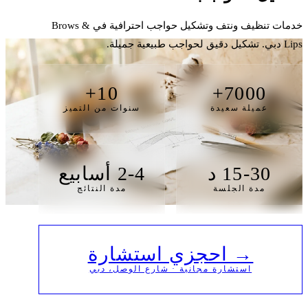
خدمات تنظيف ونتف وتشكيل حواجب احترافية في Brows &
Lips دبي. تشكيل دقيق لحواجب طبيعية جميلة.
10+
7000+
عميلة سعيدة
سنوات من التميز
15-30 د
2-4 أسابيع
مدة الجلسة
مدة النتائج
→ احجزي استشارة
استشارة مجانية · شارع الوصل، دبي